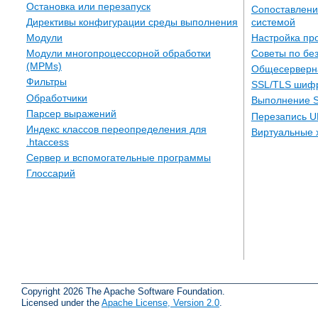
Остановка или перезапуск
Сопоставлени
системой
Директивы конфигурации среды выполнения
Настройка пр
Модули
Советы по бе
Модули многопроцессорной обработки
(MPMs)
Общесерверн
Фильтры
SSL/TLS шиф
Обработчики
Выполнение S
Парсер выражений
Перезапись U
Индекс классов переопределения для
Виртуальные 
.htaccess
Сервер и вспомогательные программы
Глоссарий
Copyright 2026 The Apache Software Foundation.
Licensed under the
Apache License, Version 2.0
.