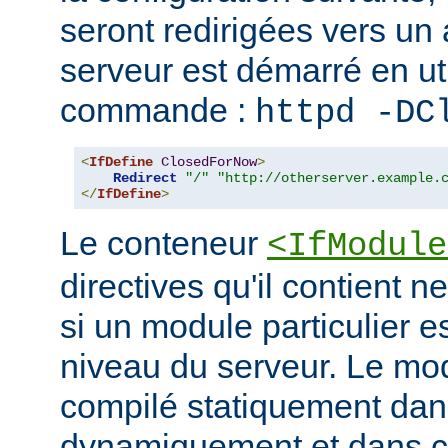
seront redirigées vers un a
serveur est démarré en uti
commande :
httpd -DC
<
IfDefine
ClosedForNow
>
Redirect
"/"
"http://otherserver.example.
</
IfDefine
>
Le conteneur
<IfModule
directives qu'il contient n
si un module particulier e
niveau du serveur. Le modu
compilé statiquement dans
dynamiquement et dans ce