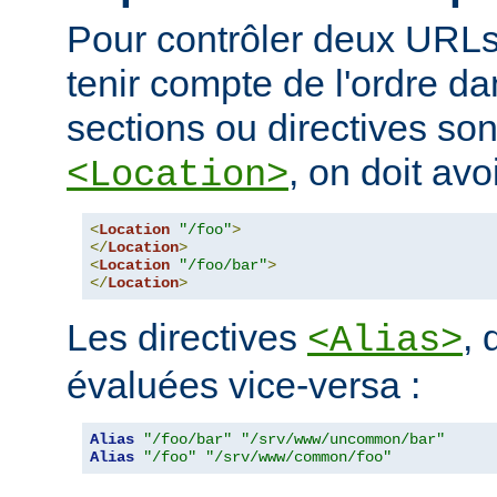
Pour contrôler deux URLs
tenir compte de l'ordre da
sections ou directives so
, on doit avoi
<Location>
<
Location
"/foo"
>
</
Location
>
<
Location
"/foo/bar"
>
</
Location
>
Les directives
, 
<Alias>
évaluées vice-versa :
Alias
"/foo/bar"
"/srv/www/uncommon/bar"
Alias
"/foo"
"/srv/www/common/foo"