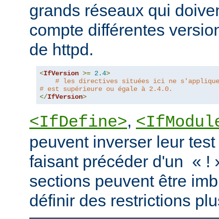
grands réseaux qui doive
compte différentes version
de httpd.
<
IfVersion
>=
2.4
>
# les directives situées ici ne s'appliqu
# est supérieure ou égale à 2.4.0.
</
IfVersion
>
,
<IfDefine>
<IfModul
peuvent inverser leur test
faisant précéder d'un « ! 
sections peuvent être imb
définir des restrictions p