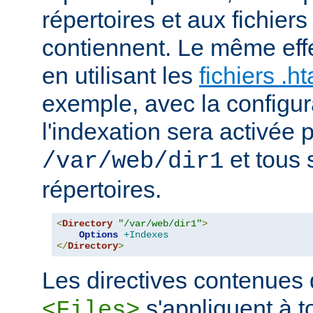
répertoires et aux fichier
contiennent. Le même effe
en utilisant les
fichiers .h
exemple, avec la configur
l'indexation sera activée p
et tous 
/var/web/dir1
répertoires.
<
Directory
"/var/web/dir1"
>
Options
+Indexes
</
Directory
>
Les directives contenues
s'appliquent à to
<Files>