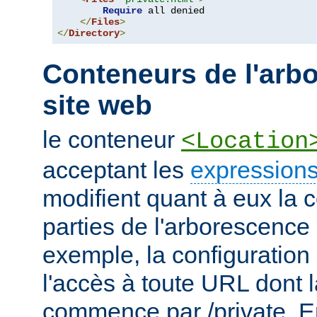
Require
 all denied

</
Files
>
</
Directory
>
Conteneurs de l'arb
site web
le conteneur
<Location
acceptant les
expressions
modifient quant à eux la c
parties de l'arborescence
exemple, la configuration 
l'accès à toute URL dont 
commence par /private. En