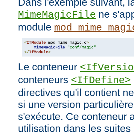
Dans l'exemple suivant, la
ne s'app
MimeMagicFile
module
mod_mime_magi
<
IfModule
 mod_mime_magic
.
c
>
MimeMagicFile
"conf/magic"
</
IfModule
>
Le conteneur
<IfVersio
conteneurs
<IfDefine>
directives qu'il contient n
si une version particulièr
s'exécute. Ce conteneur 
utilisation dans les suites 