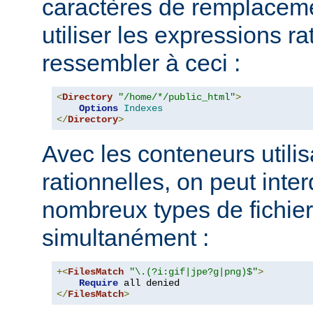
caractères de remplacem
utiliser les expressions ra
ressembler à ceci :
<
Directory
"/home/*/public_html"
>
Options
Indexes
</
Directory
>
Avec les conteneurs utili
rationnelles, on peut inter
nombreux types de fichie
simultanément :
+<
FilesMatch
"\.(?i:gif|jpe?g|png)$"
>
Require
</
FilesMatch
>