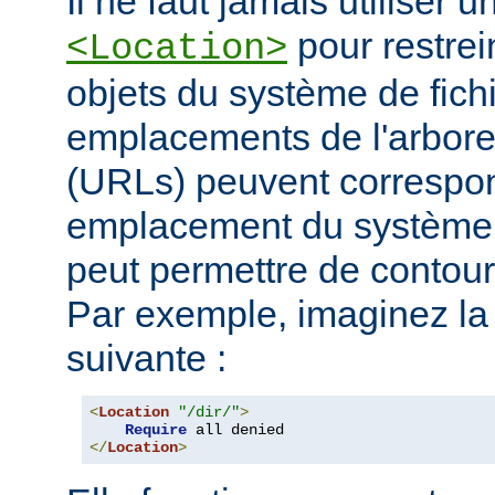
Il ne faut jamais utiliser 
pour restrei
<Location>
objets du système de fichi
emplacements de l'arbore
(URLs) peuvent corresp
emplacement du système d
peut permettre de contourn
Par exemple, imaginez la 
suivante :
<
Location
"/dir/"
>
Require
</
Location
>