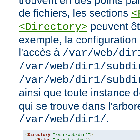
trouvent en des points pa
de fichiers, les sections
<
peuvent êt
<Directory>
exemple, la configuration 
l'accès à
/var/web/dir
/var/web/dir1/subdi
/var/web/dir1/subdi
ainsi que toute instance 
qui se trouve dans l'arbo
.
/var/web/dir1/
<
Directory
"/var/web/dir1"
>
<
Files
"private.html"
>