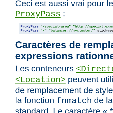
Ceci est aussi vrai pour le
:
ProxyPass
ProxyPass
"/special-area"
"http://special.exa
ProxyPass
"/"
"balancer://mycluster/"
 stickys
Caractères de rempl
expressions rationne
Les conteneurs
<Direct
peuvent util
<Location>
de remplacement de styl
la fonction
de la
fnmatch
standard. Le caractère « 