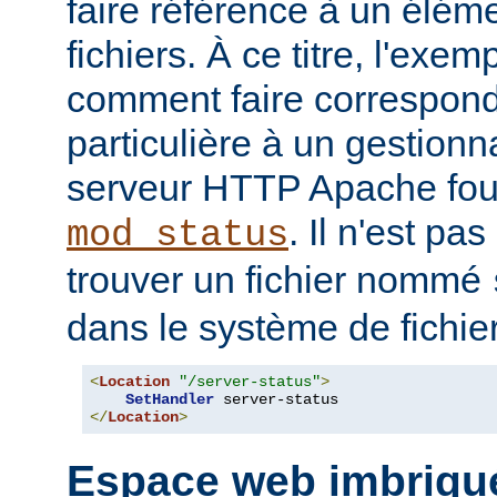
faire référence à un élé
fichiers. À ce titre, l'exe
comment faire correspon
particulière à un gestionn
serveur HTTP Apache four
. Il n'est pa
mod_status
trouver un fichier nommé
dans le système de fichie
<
Location
"/server-status"
>
SetHandler
</
Location
>
Espace web imbriqu