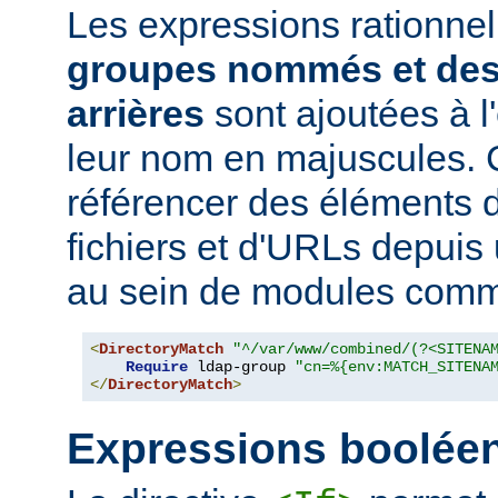
Les expressions rationne
groupes nommés et des
arrières
sont ajoutées à 
leur nom en majuscules. 
référencer des éléments 
fichiers et d'URLs depuis
au sein de modules co
<
DirectoryMatch
"^/var/www/combined/(?<SITENA
Require
 ldap-group 
"cn=%{env:MATCH_SITENA
</
DirectoryMatch
>
Expressions boolée