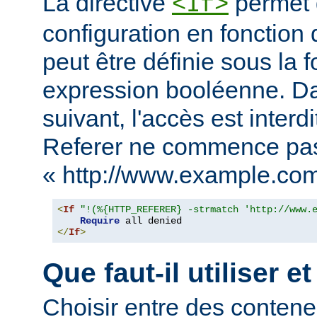
La directive
permet d
<If>
configuration en fonction 
peut être définie sous la 
expression booléenne. D
suivant, l'accès est interd
Referer ne commence pa
« http://www.example.com
<
If
"!(%{HTTP_REFERER} -strmatch 'http://www.
Require
</
If
>
Que faut-il utiliser e
Choisir entre des conten