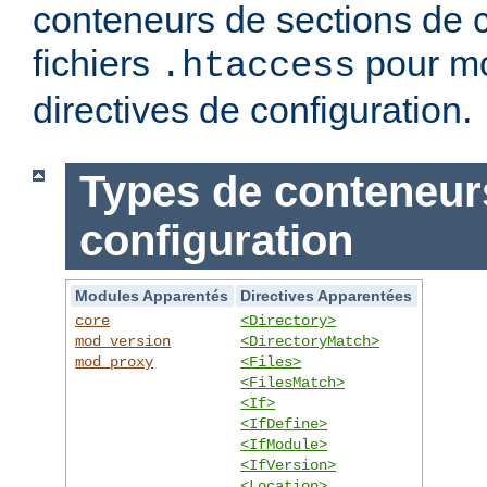
conteneurs de sections de c
fichiers
pour mo
.htaccess
directives de configuration.
Types de conteneur
configuration
Modules Apparentés
Directives Apparentées
core
<Directory>
mod_version
<DirectoryMatch>
mod_proxy
<Files>
<FilesMatch>
<If>
<IfDefine>
<IfModule>
<IfVersion>
<Location>