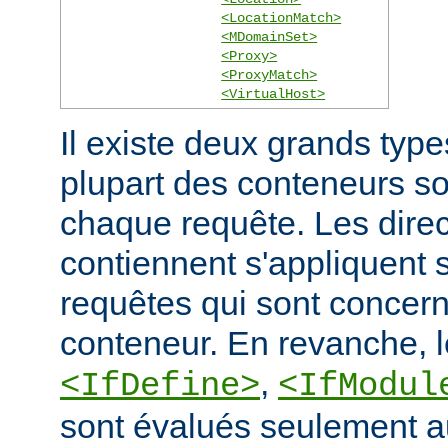
<LocationMatch>
<MDomainSet>
<Proxy>
<ProxyMatch>
<VirtualHost>
Il existe deux grands typ
plupart des conteneurs s
chaque requête. Les direct
contiennent s'appliquent
requêtes qui sont concern
conteneur. En revanche, 
,
<IfDefine>
<IfModul
sont évalués seulement a