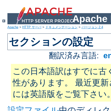
Apach
Apache
>
HTTP サーバ
>
ドキュメンテーション
>
バージョン 2.4
セクションの設定
翻訳済み言語:
e
この日本語訳はすでに古
性があります。 最近更
には英語版をご覧下さい
設定ファイル
中のディレク