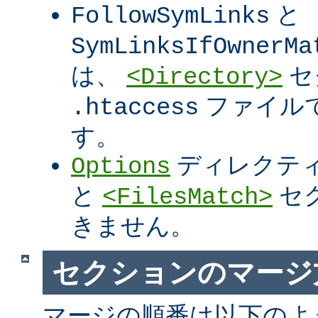
と
FollowSymLinks
SymLinksIfOwnerMa
は、
セ
<Directory>
ファイル
.htaccess
す。
ディレクテ
Options
と
セ
<FilesMatch>
きません。
セクションのマージ
マージの順番は以下のよ