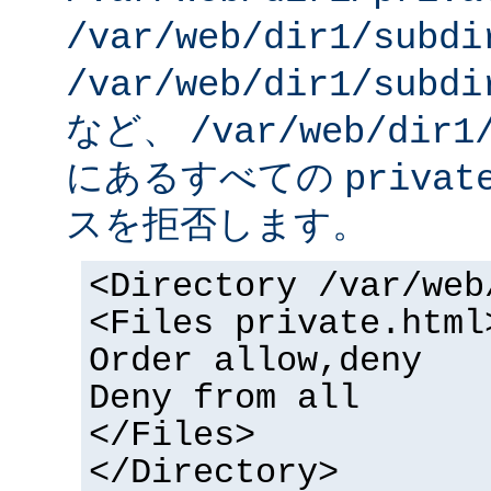
/var/web/dir1/subdi
/var/web/dir1/subdi
など、
/var/web/dir1
にあるすべての
privat
スを拒否します。
<Directory /var/web
<Files private.html
Order allow,deny
Deny from all
</Files>
</Directory>