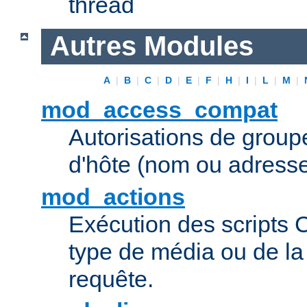
thread
Autres Modules
A
|
B
|
C
|
D
|
E
|
F
|
H
|
I
|
L
|
M
|
mod_access_compat
Autorisations de grou
d'hôte (nom ou adresse
mod_actions
Exécution des scripts 
type de média ou de l
requête.