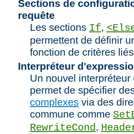
Sections de configurati
requête
Les sections
,
If
<Els
permettent de définir u
fonction de critères lié
Interpréteur d'expressi
Un nouvel interpréteur
permet de spécifier de
complexes
via des dire
commune comme
Set
,
RewriteCond
Heade