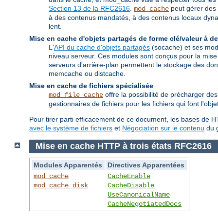
Section 13 de la RFC2616
.
peut gérer des 
mod_cache
à des contenus mandatés, à des contenus locaux dynami
lent.
Mise en cache d'objets partagés de forme clé/valeur à de
L'
API du cache d'objets partagés
(socache) et ses modu
niveau serveur. Ces modules sont conçus pour la mise
serveurs d'arrière-plan permettent le stockage des 
memcache ou distcache.
Mise en cache de fichiers spécialisée
offre la possibilité de précharger d
mod_file_cache
gestionnaires de fichiers pour les fichiers qui font l'ob
Pour tirer parti efficacement de ce document, les bases de HT
avec le système de fichiers
et
Négociation sur le contenu
du g
Mise en cache HTTP à trois états RFC2616
Modules Apparentés
Directives Apparentées
mod_cache
CacheEnable
mod_cache_disk
CacheDisable
UseCanonicalName
CacheNegotiatedDocs