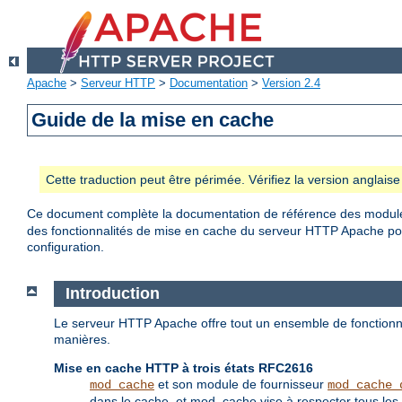
Apache
>
Serveur HTTP
>
Documentation
>
Version 2.4
Guide de la mise en cache
Cette traduction peut être périmée. Vérifiez la version anglai
Ce document complète la documentation de référence des modu
des fonctionnalités de mise en cache du serveur HTTP Apache pour
configuration.
Introduction
Le serveur HTTP Apache offre tout un ensemble de fonctionna
manières.
Mise en cache HTTP à trois états RFC2616
et son module de fournisseur
mod_cache
mod_cache_
dans le cache, et mod_cache vise à respecter tous les 