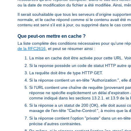
ou la date de modification du fichier a été modifiée. Ainsi, m
Il serait souhaitable que tous les serveurs d'origine supporten
normale, et le cache répond comme si le contenu avait été mo
contenu est servi s'il est à jour, ou supprimé dans le cas contr
Que peut-on mettre en cache ?
La liste complète des conditions nécessaires pour qu'une ré
de la RFC2616
, et peut se résumer ainsi :
La mise en cache doit être activée pour cette URL. Voir
Si la reponse possède un code de statut HTTP autre qu
La requête doit être de type HTTP GET.
Si la réponse contient un en-tête "Authorization:", elle
Si l'URL contient une chaîne de requête (provenant p
réponse ne spécifie explicitement un délai d'expiration
comme indiqué dans les sections 13.2.1. et 13.9 de l
Si la réponse a un statut de 200 (OK), elle doit aussi 
maxage de l'en-tête "Cache-Control:", à moins que la d
Si la réponse contient l'option "private" dans un en-tê
précise d'autres contraintes.
De même, si la réponse contient l'option "no-store" da