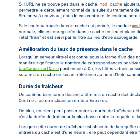
Si l'URL ne se trouve pas dans le cache,
ajouter
mod_cache
permettre le déroulement normal de la suite du traitement de 
être servi à nouveau ; dans le cas contraire, le contenu sera 
Si le contenu trouvé dans le cache est périmé, le module
mod
normale, elle est enregistrée dans le cache en lieu et place 
l'état "frais" et est servi par le filtre au lieu d'être sauvegardé.
Amélioration du taux de présence dans le cache
Lorsqu'un serveur virtuel est connu sous la forme d'un des nom
manière significative le nombre de correspondances positives 
positionnée à
, les hôtes virtuels pos
UseCanonicalName
On
sera mis en cache en faisant référence au nom d'hôte canon
Durée de fraîcheur
Un contenu bien formé destiné à être mis en cache doit décl
, ou en incluant un en-tête
.
Control
Expires
De plus, un client peut passer outre la durée de fraîcheur déf
c'est la durée de fraîcheur la plus basse entre la requête et l
Lorsque cette durée de fraîcheur est absente de la requête o
entrées du cache est d'une heure ; elle peut cependant être f