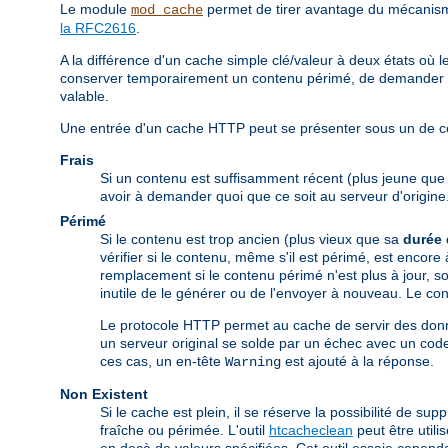
Le module
permet de tirer avantage du mécanisme
mod_cache
la RFC2616
.
A la différence d'un cache simple clé/valeur à deux états o
conserver temporairement un contenu périmé, de demander au 
valable.
Une entrée d'un cache HTTP peut se présenter sous un de ces
Frais
Si un contenu est suffisamment récent (plus jeune qu
avoir à demander quoi que ce soit au serveur d'origine
Périmé
Si le contenu est trop ancien (plus vieux que sa
durée 
vérifier si le contenu, même s'il est périmé, est encore
remplacement si le contenu périmé n'est plus à jour, soi
inutile de le générer ou de l'envoyer à nouveau. Le cont
Le protocole HTTP permet au cache de servir des donn
un serveur original se solde par un échec avec un code
ces cas, un en-tête
est ajouté à la réponse.
Warning
Non Existent
Si le cache est plein, il se réserve la possibilité de s
fraîche ou périmée. L'outil
htcacheclean
peut être util