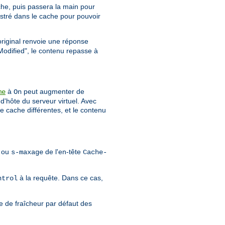
ache, puis passera la main pour
istré dans le cache pour pouvoir
 original renvoie une réponse
Modified", le contenu repasse à
à
peut augmenter de
me
On
d'hôte du serveur virtuel. Avec
e cache différentes, et le contenu
ou
de l'en-tête
s-maxage
Cache-
à la requête. Dans ce cas,
ntrol
e de fraîcheur par défaut des