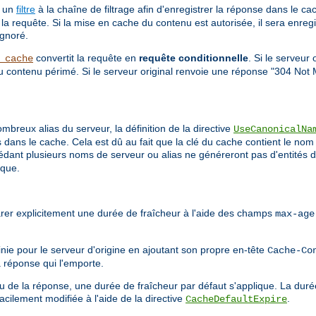
a un
filtre
à la chaîne de filtrage afin d'enregistrer la réponse dans le c
la requête. Si la mise en cache du contenu est autorisée, il sera enreg
ignoré.
convertit la requête en
requête conditionnelle
. Si le serveur
_cache
du contenu périmé. Si le serveur original renvoie une réponse "304 Not 
breux alias du serveur, la définition de la directive
UseCanonicalNa
dans le cache. Cela est dû au fait que la clé du cache contient le nom 
sédant plusieurs noms de serveur ou alias ne généreront pas d'entités d
ique.
arer explicitement une durée de fraîcheur à l'aide des champs
max-age
inie pour le serveur d'origine en ajoutant son propre en-tête
Cache-Co
a réponse qui l'emporte.
u de la réponse, une durée de fraîcheur par défaut s'applique. La duré
acilement modifiée à l'aide de la directive
.
CacheDefaultExpire