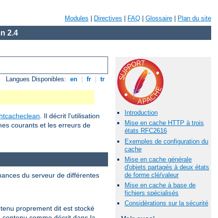
Modules
|
Directives
|
FAQ
|
Glossaire
|
Plan du site
n 2.4
Langues Disponibles:
en
|
fr
|
tr
Introduction
htcacheclean
. Il décrit l'utilisation
Mise en cache HTTP à trois
es courants et les erreurs de
états RFC2616
Exemples de configuration du
cache
Mise en cache générale
d'objets partagés à deux états
mances du serveur de différentes
de forme clé/valeur
Mise en cache à base de
fichiers spécialisés
Considérations sur la sécurité
tenu proprement dit est stocké
du contenu comme décrit dans la