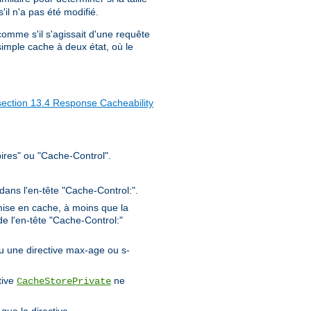
il n'a pas été modifié.
 comme s'il s'agissait d'une requête
imple cache à deux état, où le
section 13.4 Response Cacheability
ires" ou "Cache-Control".
 dans l'en-tête "Cache-Control:".
ise en cache, à moins que la
de l'en-tête "Cache-Control:"
ou une directive max-age ou s-
tive
ne
CacheStorePrivate
que la directive