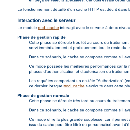
en deçà de valeurs spécifiées. Cet outil essaie cepend
Le fonctionnement détaillé d'un cache HTTP est décrit dans 
Interaction avec le serveur
Le module
interagit avec le serveur à deux niveau
mod_cache
Phase de gestion rapide
Cette phase se déroule très tôt au cours du traitement d
servi immédiatement et pratiquement tout le reste du tr
Dans ce scénario, le cache se comporte comme s'il avai
Ce mode possède les meilleures performances car la maj
phases d'authentification et d'autorisation du traiteme
Les requêtes comportant un en-tête "Authorization" (c
ce dernier lorsque
s'exécute dans cette ph
mod_cache
Phase de gestion normale
Cette phase se déroule très tard au cours du traitement
Dans ce scénario, le cache se comporte comme s'il avai
Ce mode offre la plus grande souplesse, car il permet d
issu du cache peut être filtré ou personnalisé avant d'êt