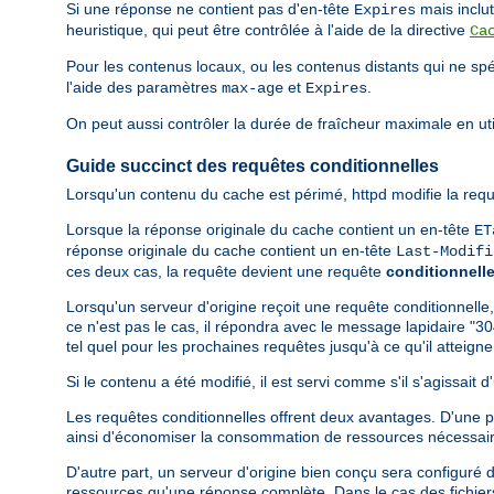
Si une réponse ne contient pas d'en-tête
mais inclu
Expires
heuristique, qui peut être contrôlée à l'aide de la directive
Ca
Pour les contenus locaux, ou les contenus distants qui ne spé
l'aide des paramètres
et
.
max-age
Expires
On peut aussi contrôler la durée de fraîcheur maximale en util
Guide succinct des requêtes conditionnelles
Lorsqu'un contenu du cache est périmé, httpd modifie la requ
Lorsque la réponse originale du cache contient un en-tête
ET
réponse originale du cache contient un en-tête
Last-Modifi
ces deux cas, la requête devient une requête
conditionnell
Lorsqu'un serveur d'origine reçoit une requête conditionnelle,
ce n'est pas le cas, il répondra avec le message lapidaire "30
tel quel pour les prochaines requêtes jusqu'à ce qu'il atteig
Si le contenu a été modifié, il est servi comme s'il s'agissait
Les requêtes conditionnelles offrent deux avantages. D'une par
ainsi d'économiser la consommation de ressources nécessair
D'autre part, un serveur d'origine bien conçu sera configuré 
ressources qu'une réponse complète. Dans le cas des fichiers 