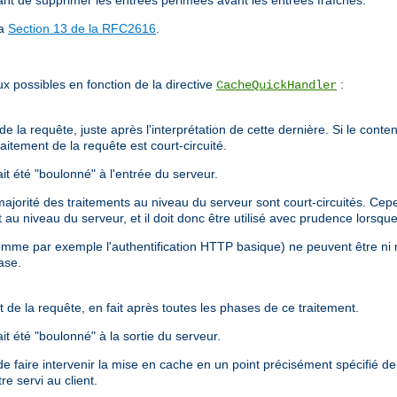
ant de supprimer les entrées périmées avant les entrées fraîches.
la
Section 13 de la RFC2616
.
x possibles en fonction de la directive
:
CacheQuickHandler
e la requête, juste après l'interprétation de cette dernière. Si le conten
aitement de la requête est court-circuité.
t été "boulonné" à l'entrée du serveur.
orité des traitements au niveau du serveur sont court-circuités. Cepend
nt au niveau du serveur, et il doit donc être utilisé avec prudence lors
omme par exemple l'authentification HTTP basique) ne peuvent être ni 
ase.
 de la requête, en fait après toutes les phases de ce traitement.
t été "boulonné" à la sortie du serveur.
e faire intervenir la mise en cache en un point précisément spécifié de 
re servi au client.