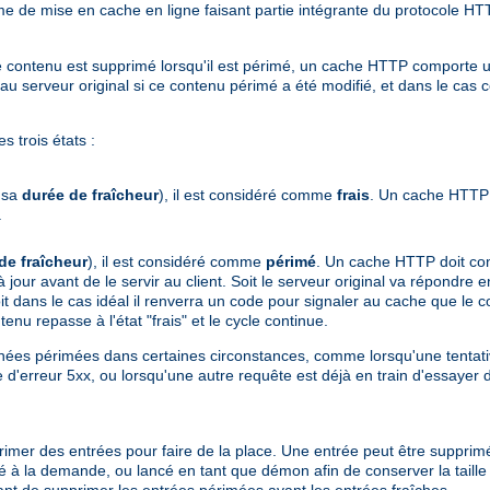
 de mise en cache en ligne faisant partie intégrante du protocole HTT
ù le contenu est supprimé lorsqu'il est périmé, un cache HTTP comport
serveur original si ce contenu périmé a été modifié, et dans le cas c
 trois états :
e sa
durée de fraîcheur
), il est considéré comme
frais
. Un cache HTTP 
.
de fraîcheur
), il est considéré comme
périmé
. Un cache HTTP doit cont
 à jour avant de le servir au client. Soit le serveur original va répondr
t dans le cas idéal il renverra un code pour signaler au cache que le con
enu repasse à l'état "frais" et le cycle continue.
ées périmées dans certaines circonstances, comme lorsqu'une tentativ
 d'erreur 5xx, ou lorsqu'une autre requête est déjà en train d'essayer 
upprimer des entrées pour faire de la place. Une entrée peut être supprim
isé à la demande, ou lancé en tant que démon afin de conserver la taill