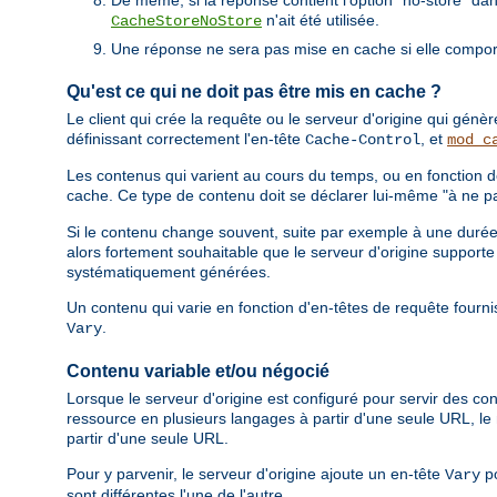
n'ait été utilisée.
CacheStoreNoStore
Une réponse ne sera pas mise en cache si elle comporte
Qu'est ce qui ne doit pas être mis en cache ?
Le client qui crée la requête ou le serveur d'origine qui gén
définissant correctement l'en-tête
, et
Cache-Control
mod_c
Les contenus qui varient au cours du temps, ou en fonction d
cache. Ce type de contenu doit se déclarer lui-même "à ne pa
Si le contenu change souvent, suite par exemple à une durée d
alors fortement souhaitable que le serveur d'origine support
systématiquement générées.
Un contenu qui varie en fonction d'en-têtes de requête fournis
.
Vary
Contenu variable et/ou négocié
Lorsque le serveur d'origine est configuré pour servir des con
ressource en plusieurs langages à partir d'une seule URL, 
partir d'une seule URL.
Pour y parvenir, le serveur d'origine ajoute un en-tête
po
Vary
sont différentes l'une de l'autre.