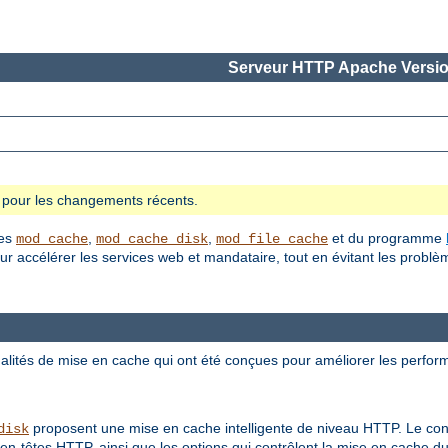
Serveur HTTP Apache Versio
se pour les changements récents.
les
,
,
et du programme
mod_cache
mod_cache_disk
mod_file_cache
 accélérer les services web et mandataire, tout en évitant les problèm
lités de mise en cache qui ont été conçues pour améliorer les perfor
proposent une mise en cache intelligente de niveau HTTP. Le con
disk
en-têtes HTTP, ainsi que les options qui contrôlent la mise en cache 