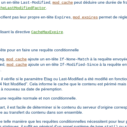
t un en-tête
,
peut déduire une durée de fr
Last-Modified
mod_cache
.
cheLastModifiedFactor
cifient pas leur propre en-tête
,
permet de régle
Expires
mod_expires
isant la directive
.
CacheMaxExpire
ête pour en faire une requête conditionnelle
,
ajoute un en-tête
à la requête envoyée
ag
mod_cache
If-None-Match
,
ajoute un en-tête
à la requête en
ed
mod_cache
If-Modified-Since
e
.
 il vérifie si le paramètre Etag ou Last-Modified a été modifié en fonct
4 Not Modified". Cela informe le cache que le contenu est périmé mais en
ne à nouveau sa date de péremption.
 d'une requête normale et non conditionnelle.
t, il est facile de déterminer si le contenu du serveur d'origine corres
e au transfert du contenu dans son ensemble.
de telle manière que les requêtes conditionnelles nécessitent pour leur
statiques, il suffit en général d'un appel système de type
ou si
stat()