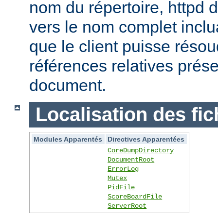
nom du répertoire, httpd do
vers le nom complet inclua
que le client puisse réso
références relatives prés
document.
Localisation des fic
Modules Apparentés
Directives Apparentées
CoreDumpDirectory
DocumentRoot
ErrorLog
Mutex
PidFile
ScoreBoardFile
ServerRoot