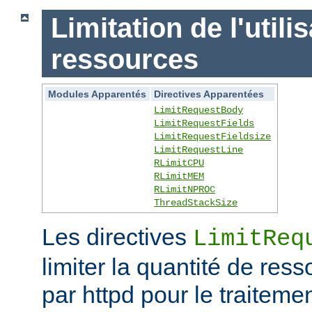
Limitation de l'utili
ressources
Modules Apparentés
Directives Apparentées
LimitRequestBody
LimitRequestFields
LimitRequestFieldsize
LimitRequestLine
RLimitCPU
RLimitMEM
RLimitNPROC
ThreadStackSize
Les directives
LimitReq
limiter la quantité de r
par httpd pour le traitem