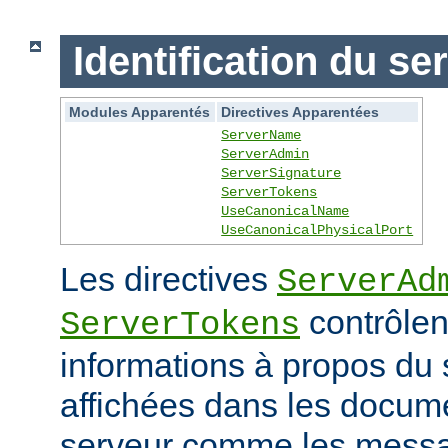
Identification du se
Modules Apparentés
Directives Apparentées
ServerName
ServerAdmin
ServerSignature
ServerTokens
UseCanonicalName
UseCanonicalPhysicalPort
Les directives
ServerAd
contrôlen
ServerTokens
informations à propos du 
affichées dans les docum
serveur comme les messag