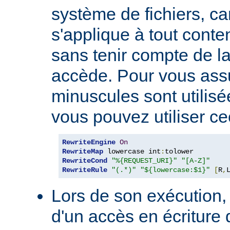
système de fichiers, car
s'applique à tout conte
sans tenir compte de l
accède. Pour vous ass
minuscules sont utilis
vous pouvez utiliser cec
RewriteEngine
On
RewriteMap
 lowercase int
:
RewriteCond
"%{REQUEST_URI}"
"[A-Z]"
RewriteRule
"(.*)"
"${lowercase:$1}"
[
R
,
Lors de son exécution, 
d'un accès en écriture 