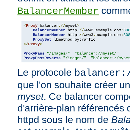
comme 
BalancerMember
<
Proxy
 balancer
://
myset
>
BalancerMember
 http
://
www2
.
example
.
com
:
80
BalancerMember
 http
://
www3
.
example
.
com
:
80
ProxySet
 lbmethod
=
</
Proxy
>
ProxyPass
"/images/"
"balancer://myset/"
ProxyPassReverse
"/images/"
"balancer://myse
Le protocole
balancer:
que l'on souhaite créer 
myset
. Ce balancer comp
d'arrière-plan référencés 
httpd sous le nom de
Bal