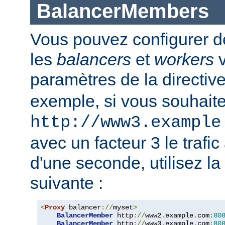
BalancerMembers
Vous pouvez configurer d
les
balancers
et
workers
v
paramètres de la directiv
exemple, si vous souhait
http://www3.example
avec un facteur 3 le trafi
d'une seconde, utilisez la
suivante :
<
Proxy
 balancer
://
myset
>
BalancerMember
 http
://
www2
.
example
.
com
:
80
BalancerMember
 http
://
www3
.
example
.
com
:
80