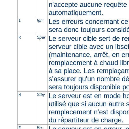
n'accepte aucune requête e
automatiquement.
Les erreurs concernant ce 
Ign
I
sera donc toujours consid
Le serveur cible sert de r
Spar
R
serveur cible avec un lbset
(maintenance, arrêt, en err
remplacement à chaud libr
à sa place. Les remplaçan
s'assurer qu'un nombre dé
sera toujours disponible p
Le serveur est en mode ho
Stby
H
utilisé que si aucun autre
remplacement n'est dispon
du répartiteur de charge.
Le serveur est en erreur, e
Err
E