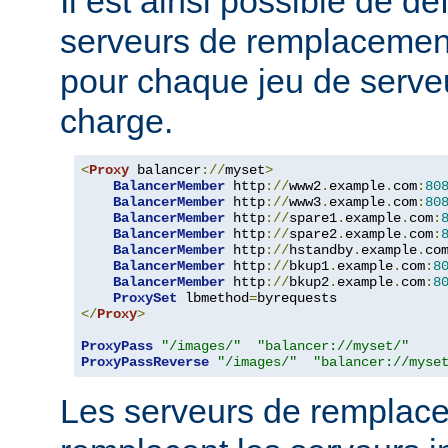
Il est ainsi possible de dé
serveurs de remplacemen
pour chaque jeu de serveu
charge.
<
Proxy
 balancer
://
myset
>
BalancerMember
 http
://
www2
.
example
.
com
:
80
BalancerMember
 http
://
www3
.
example
.
com
:
80
BalancerMember
 http
://
spare1
.
example
.
com
:
BalancerMember
 http
://
spare2
.
example
.
com
:
BalancerMember
 http
://
hstandby
.
example
.
co
BalancerMember
 http
://
bkup1
.
example
.
com
:
8
BalancerMember
 http
://
bkup2
.
example
.
com
:
8
ProxySet
 lbmethod
=
</
Proxy
>
ProxyPass
"/images/"
"balancer://myset/"
ProxyPassReverse
"/images/"
"balancer://myse
Les serveurs de remplac