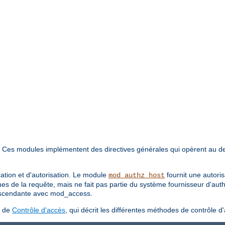
. Ces modules implémentent des directives générales qui opèrent au d
cation et d'autorisation. Le module
fournit une autori
mod_authz_host
ues de la requête, mais ne fait pas partie du système fournisseur d'aut
 ascendante avec mod_access.
s de
Contrôle d'accès
, qui décrit les différentes méthodes de contrôle d