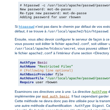
# htpasswd -c /usr/local/apache/passwd/passwo
New password: mot-de-passe
Re-type new password: mot-de-passe
Adding password for user rbowen
Si
n'est pas dans le chemin par défaut de vos exécu
htpasswd
défaut, il se trouve à
.
/usr/local/apache2/bin/htpasswd
Ensuite, vous allez devoir configurer le serveur de façon à ce 
vous pouvez soit éditer le fichier
, soit utiliser
apache2.conf
, vous pouvez utiliser 
/usr/local/apache/htdocs/secret
le fichier
à l'intérieur d'une section <Directory
apache2.conf
AuthType
Basic
AuthName
"Restricted Files"
# (Following line optional)
AuthBasicProvider
AuthUserFile
"/usr/local/apache/passwd/passwo
Require
 user rbowen
Examinons ces directives une à une. La directive
d
AuthType
implémentée par
. Il faut cependant garder 
mod_auth_basic
Cette méthode ne devra donc pas être utilisée pour la trans
une autre méthode d'authentification :
. C
AuthType Digest