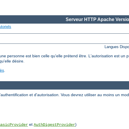
Serveur HTTP Apache Versio
toriels
Langues Dispo
'une personne est bien celle qu'elle prétend être. L'autorisation est un
qu'elle désire.
cès
.
uthentification et d'autorisation. Vous devrez utiliser au moins un m
et
)
BasicProvider
AuthDigestProvider