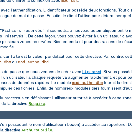
able de chiffrer la connexion avec
.
mod_ssl
 avec l'authentification. L'identificateur possède deux fonctions. Tout d
 dialogue de mot de passe. Ensuite, le client l'utilise pour déterminer q
, il soumettra à nouveau automatiquement le 
"Fichiers réservés"
. De cette façon, vous pouvez éviter à un utilisateur d'avo
s réservés"
e plusieurs zones réservées. Bien entendu et pour des raisons de sécuri
modifié.
e, car
est la valeur par défaut pour cette directive. Par contre, cett
file
ou
.
n_dbm
mod_authn_dbd
mots de passe que nous venons de créer avec
. Si vous posséd
htpasswd
ier un utilisateur à chaque requête va augmenter rapidement, et pour pa
es bases de données rapides. Le module
fournit la direc
mod_authn_dbm
puler ces fichiers. Enfin, de nombreux modules tiers fournissent d'autr
u processus en définissant l'utilisateur autorisé à accéder à cette zon
 de la directive
.
Require
u'un possédant le nom d'utilisateur
) à accéder au répertoire. D
rbowen
 la directive
.
AuthGroupFile