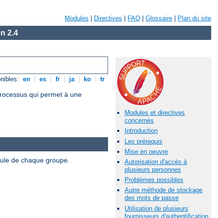
Modules
|
Directives
|
FAQ
|
Glossaire
|
Plan du site
n 2.4
nibles:
en
|
es
|
fr
|
ja
|
ko
|
tr
 processus qui permet à une
Modules et directives
concernés
Introduction
Les prérequis
Mise en oeuvre
odule de chaque groupe.
Autorisation d'accès à
plusieurs personnes
Problèmes possibles
Autre méthode de stockage
des mots de passe
Utilisation de plusieurs
fournisseurs d'authentification