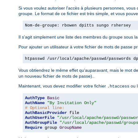
Si vous voulez autoriser l'accès à plusieurs personnes, vous 
groupe. Le format de ce fichier est très simple, et vous pouv
Nom-de-groupe: rbowen dpitts sungo rshersey
Il s'agit simplement une liste des membres du groupe sous l
Pour ajouter un utilisateur à votre fichier de mots de passe pr
htpasswd /usr/local/apache/passwd/passwords d
Vous obtiendrez le même effet qu'auparavant, mais le mot de 
un nouveau fichier de mots de passe)..
Maintenant, vous devez modifier votre fichier
ou l
.htaccess
AuthType
Basic
AuthName
"By Invitation Only"
# Optional line:
AuthBasicProvider
AuthUserFile
"/usr/local/apache/passwd/passwo
AuthGroupFile
"/usr/local/apache/passwd/group
Require
 group 
GroupName