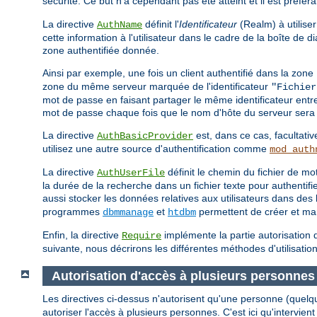
sécurité. Ce but n'a cependant pas été atteint et il est préfér
La directive
définit l'
Identificateur
(Realm) à utiliser
AuthName
cette information à l'utilisateur dans le cadre de la boîte de
zone authentifiée donnée.
Ainsi par exemple, une fois un client authentifié dans la zone
zone du même serveur marquée de l'identificateur
"Fichier
mot de passe en faisant partager le même identificateur entr
mot de passe chaque fois que le nom d'hôte du serveur sera 
La directive
est, dans ce cas, facultativ
AuthBasicProvider
utilisez une autre source d'authentification comme
mod_auth
La directive
définit le chemin du fichier de 
AuthUserFile
la durée de la recherche dans un fichier texte pour authentif
aussi stocker les données relatives aux utilisateurs dans d
programmes
et
permettent de créer et mani
dbmmanage
htdbm
Enfin, la directive
implémente la partie autorisation d
Require
suivante, nous décrirons les différentes méthodes d'utilisation
Autorisation d'accès à plusieurs personnes
Les directives ci-dessus n'autorisent qu'une personne (quelq
autoriser l'accès à plusieurs personnes. C'est ici qu'intervient