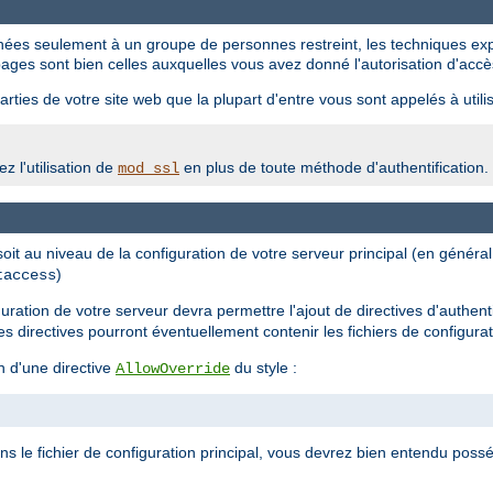
tinées seulement à un groupe de personnes restreint, les techniques ex
ages sont bien celles auxquelles vous avez donné l'autorisation d'accè
rties de votre site web que la plupart d'entre vous sont appelés à utilis
z l'utilisation de
en plus de toute méthode d'authentification.
mod_ssl
 soit au niveau de la configuration de votre serveur principal (en génér
)
taccess
iguration de votre serveur devra permettre l'ajout de directives d'authent
les directives pourront éventuellement contenir les fichiers de configura
n d'une directive
du style :
AllowOverride
ans le fichier de configuration principal, vous devrez bien entendu possé