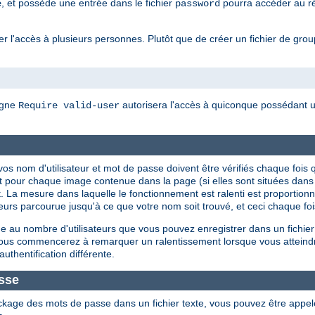
, et possède une entrée dans le fichier
pourra accéder au rép
e
password
 l'accès à plusieurs personnes. Plutôt que de créer un fichier de groupes
igne
autorisera l'accès à quiconque possédant un
Require valid-user
ue vos nom d'utilisateur et mot de passe doivent être vérifiés chaque f
t pour chaque image contenue dans la page (si elles sont situées dan
. La mesure dans laquelle le fonctionnement est ralenti est proportionnel
isateurs parcourue jusqu'à ce que votre nom soit trouvé, et ceci chaque f
 au nombre d'utilisateurs que vous pouvez enregistrer dans un fichier
 vous commencerez à remarquer un ralentissement lorsque vous atteind
authentification différente.
sse
ckage des mots de passe dans un fichier texte, vous pouvez être appe