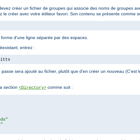
devez créer un fichier de groupes qui associe des noms de groupes avec
ez le créer avec votre éditeur favori. Son contenu se présente comme su
a forme d'une ligne séparée par des espaces.
éexistant, entrez :
pitts
passe sera ajouté au fichier, plutôt que d'en créer un nouveau (C'est
a section
comme suit :
<Directory>
rds"
s"