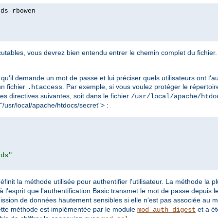
rds rbowen
tables, vous devrez bien entendu entrer le chemin complet du fichier. 
qu'il demande un mot de passe et lui préciser quels utilisateurs ont l'au
 un fichier
. Par exemple, si vous voulez protéger le répertoir
.htaccess
les directives suivantes, soit dans le fichier
/usr/local/apache/htdo
 "/usr/local/apache/htdocs/secret"> :
rds"
éfinit la méthode utilisée pour authentifier l'utilisateur. La méthode la 
à l'esprit que l'authentification Basic transmet le mot de passe depuis le 
mission de données hautement sensibles si elle n'est pas associée au 
ette méthode est implémentée par le module
et a ét
mod_auth_digest