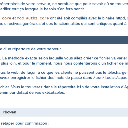
répertoires de votre serveur, ne serait-ce que pour savoir où se trouvent
ifier tout ça lorsque le besoin s'en fera sentir.
et
ont été soit compilés avec le binaire httpd, 
_core
mod_authz_core
irectives générales et des fonctionnalités qui sont critiques quant à la 
e d'un répertoire de votre serveur.
 La méthode exacte selon laquelle vous allez créer ce fichier va varier
ls plus loin, et pour le moment, nous nous contenterons d'un fichier de
epuis le web, de façon à ce que les clients ne puissent pas le télécharg
ouvez enregistrer le fichier des mots de passe dans
/usr/local/apac
chier. Vous le trouverez dans le répertoire
de votre installation d'
bin
hemin par défaut de vos exécutables.
s rbowen
retaper pour confirmation :