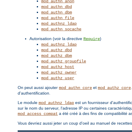
mod_authn_anon
mod_authn_dbd
mod_authn_dbm
mod_authn_file
mod_authnz_ldap
mod_authn_socache
Autorisation (voir la directive
)
Require
mod_authnz_ldap
mod_authz_dbd
mod_authz_dbm
mod_authz_groupfile
mod_authz_host
mod_authz_owner
mod_authz_user
On peut aussi ajouter
et
mod_authn_core
mod_authz_core
d'authentification.
Le module
est un fournisseur d'authentifi
mod_authnz_ldap
sur le nom du serveur, l'adresse IP ou certaines caractéristiq
a été créé à des fins de compatibilité
mod_access_compat
Vous devriez aussi jeter un coup d'oeil au manuel de recette