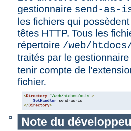
gestionnaire
send-as-i
les fichiers qui possèdent
têtes HTTP. Tous les fichi
répertoire
/web/htdocs
traités par le gestionnair
tenir compte de l'extensi
fichier.
<
Directory
"/web/htdocs/asis"
>
SetHandler
</
Directory
>
Note du développeu