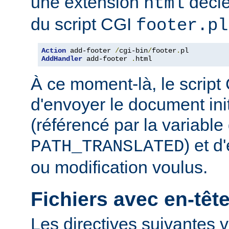
une extension
décle
html
du script CGI
footer.pl
Action
 add-footer 
/
cgi-bin
/
footer
.
AddHandler
 add-footer 
.
html
À ce moment-là, le script
d'envoyer le document in
(référencé par la variabl
) et d
PATH_TRANSLATED
ou modification voulus.
Fichiers avec en-tê
Les directives suivantes v