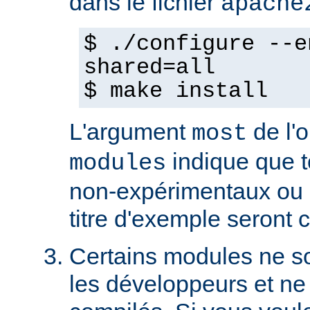
dans le fichier
apache
$ ./configure --e
shared=all
$ make install
L'argument
de l'
most
indique que 
modules
non-expérimentaux ou q
titre d'exemple seront 
Certains modules ne so
les développeurs et ne