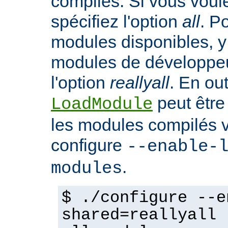
compilés. Si vous voulez
spécifiez l'option
all
. P
modules disponibles, y
modules de développeu
l'option
reallyall
. En out
peut être
LoadModule
les modules compilés vi
configure
--enable-
.
modules
$ ./configure --e
shared=reallyall 