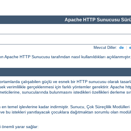
Apache HTTP Sunucusu Sürü
Mevcut Diller:
de
|
ın Apache HTTP Sunucusu tarafından nasıl kullanıldıkları açıklanmıştır
rtamlarda çalışabilen güçlü ve esnek bir HTTP sunucusu olarak tasarlanm
sek verimlilikle gerçeklenmesi için farklı yöntemler gerektirir. Apache htt
neticilerine, sunucularında bulunmasını istedikleri özellikleri derleme 
emel işlevlerine kadar indirmiştir. Sunucu, Çok Süreçlilik Modülleri 
 ve bu istekleri yanıtlayacak çocuklara dağıtmaktan sorumlu olan modül
 önemli yarar sağlar: