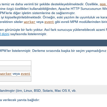
ha temiz ve daha verimli bir şekilde destekleyebilmektedir. Özellikle,
mpm
temine özgü özellikleri kullanabildiğinden, Apache HTTP Sunucusunun 
MPM’lerle diğer işletim sistemlerine de sağlanmıştır.
iyi kişiselleştirilebilmektedir. Örneğin, eski yazılım ile uyumluluk ve ka
erektiren siteler
veya
gibi evreli MPM modüllerinden birin
worker
event
en görünüşte bir farkı yoktur. Asıl fark sunucuya yüklenebilecek azami
 dizini
sayfasında listelenmiştir.
 MPM’ler listelenmiştir. Derleme sırasında başka bir seçim yapmadığınız 
,
veya
worker
event
lanılmıştır (örn, Linux, BSD, Solaris, Mac OS X, vb.
verilecek yanıta bağlıdır: