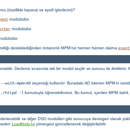
mu (özellikle kqueue ve epoll işlevlerini)?
modülüdür.
vent
modülüdür.
orker
odülüdür.
özelliği desteklediğinden öntanımlı MPM'niz hemen hemen daima
event
ebilir. Derleme sırasında tek bir modül seçilir ve sunucu ile ilintilenir.
n
seçeneği kullanılır. Buradaki
AD
istenen MPM'in ismidi
--with-mpm=
AD
u
komutuyla öğrenebilirsiniz. Bu komut, içerilen MPM dahil
./httpd -l
derlenebilir ve diğer DSO modülleri gibi sunucuya devingen olarak yük
rmeden
yönergesi güncellenerek değiştirilebilir.
LoadModule