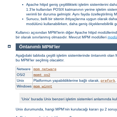
Apache httpd geniş çeşitlilikteki işletim sistemlerini da
1.3’te kullanılan POSIX katmanının yerine işletim sis
verimli bir duruma gelmiştir. Aynı fayda özelleştirilmiş 
Sunucu, belli bir sitenin ihtiyaçlarına uygun olarak daha 
modülünü kullanabilirken, daha geniş ölçeklenebilirlik g
Kullanıcı açısından MPM’lerin diğer Apache httpd modüllerind
bir olarak sınırlanmış olmasıdır. Mevcut MPM modülleri
modül
Öntanımlı MPM’ler
Aşağıdaki tabloda çeşitli işletim sistemlerinde öntanımlı olan
bu MPM’ler seçilmiş olacaktır.
Netware
mpm_netware
OS/2
mpmt_os2
Unix
Platformun yapabildiklerine bağlı olarak,
prefork
Windows
mpm_winnt
'Unix' burada Unix benzeri işletim sistemleri anlamında kul
Unix durumunda, hangi MPM'nin kurulacağı kararı şu 2 soruya 