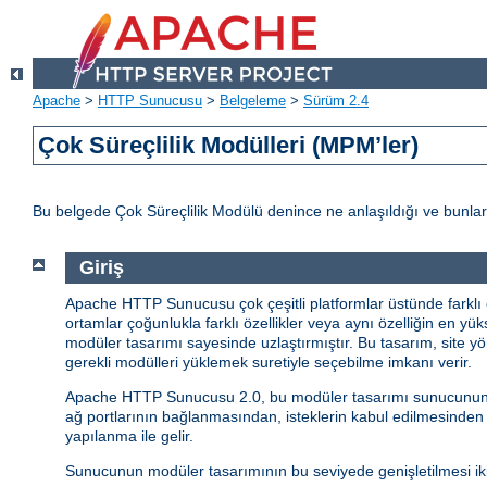
Apache
>
HTTP Sunucusu
>
Belgeleme
>
Sürüm 2.4
Çok Süreçlilik Modülleri (MPM’ler)
Bu belgede Çok Süreçlilik Modülü denince ne anlaşıldığı ve bunlar
Giriş
Apache HTTP Sunucusu çok çeşitli platformlar üstünde farklı o
ortamlar çoğunlukla farklı özellikler veya aynı özelliğin en yük
modüler tasarımı sayesinde uzlaştırmıştır. Bu tasarım, site yö
gerekli modülleri yüklemek suretiyle seçebilme imkanı verir.
Apache HTTP Sunucusu 2.0, bu modüler tasarımı sunucunun en t
ağ portlarının bağlanmasından, isteklerin kabul edilmesinden
yapılanma ile gelir.
Sunucunun modüler tasarımının bu seviyede genişletilmesi iki