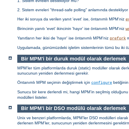
1. Sistem evreleri destekliyor mu?
2. Sistem evreleri "thread-safe polling" anlamında destekliyor 
Her iki soruya da verilen yanıt 'evet' ise, öntanımlı MPM'niz
e
Birincinin yanıtı 'evet' ikincinin 'hayır' ise öntanımlı MPM'niz
w
Yanıtların her ikisi de 'hayır' ise öntanımlı MPM'niz
m
prefork
Uygulamada, günümüzdeki işletim sistemlerinin tümü bu iki 
Bir MPM'i bir duruk modül olarak derlemek
MPM'ler tüm platformlarda duruk (static) modüller olarak derlen
sunucunun yeniden derlenmesi gerekir.
Öntanımlı MPM seçimin değiştirmek için
betiğini
configure
Sunucu bir kere derlendi mi, hangi MPM'in seçilmiş olduğun
modülleri listeler.
Bir MPM'i bir DSO modülü olarak derlemek
Unix ve benzeri platformlarda, MPM'ler DSO modülleri olarak 
derlenen MPM'ler, sunucunun yeniden derlenmesini gerekti