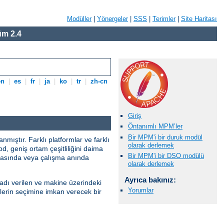
Modüller
|
Yönergeler
|
SSS
|
Terimler
|
Site Haritası
m 2.4
en
|
es
|
fr
|
ja
|
ko
|
tr
|
zh-cn
.
Giriş
Öntanımlı MPM’ler
Bir MPM'i bir duruk modül
ıştır. Farklı platformlar ve farklı
olarak derlemek
pd, geniş ortam çeşitliliğini daima
Bir MPM'i bir DSO modülü
sırasında veya çalışma anında
olarak derlemek
Ayrıca bakınız:
adı verilen ve makine üzerindeki
Yorumlar
lerin seçimine imkan verecek bir