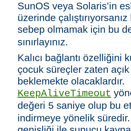
SunOS veya Solaris’in es
üzerinde çalıştırıyorsanız
sebep olmamak için bu d
sınırlayınız.
Kalıcı bağlantı özelliğini 
çocuk süreçler zaten açık 
beklemekte olacaklardır.
yöne
KeepAliveTimeout
değeri
saniye olup bu et
5
indirmeye yönelik süredir
genişliği ile sunucu kayna