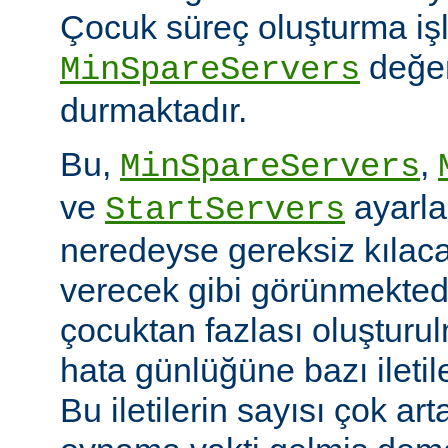
Çocuk süreç oluşturma iş
değer
MinSpareServers
durmaktadır.
Bu,
,
MinSpareServers
ve
ayarla
StartServers
neredeyse gereksiz kılaca
verecek gibi görünmekted
çocuktan fazlası oluştur
hata günlüğüne bazı ileti
Bu iletilerin sayısı çok ar