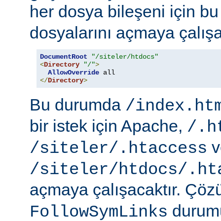
her dosya bileşeni için b
dosyalarını açmaya çalışa
DocumentRoot
"/siteler/htdocs"
<
Directory
"/"
>
AllowOverride
</
Directory
>
Bu durumda
/index.ht
bir istek için Apache,
/.h
v
/siteler/.htaccess
/siteler/htdocs/.ht
açmaya çalışacaktır. Çö
durumu
FollowSymLinks