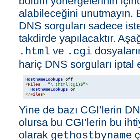
bölüm yönergelerinin için
alabileceğini unutmayın. 
DNS sorguları sadece istek
takdirde yapılacaktır. Aşa
ve
dosyaların
.html
.cgi
hariç DNS sorguları iptal 
HostnameLookups
<
Files
~
"\.(html|cgi)$"
>
HostnameLookups
</
Files
>
Yine de bazı CGI’lerin DNS
olursa bu CGI’lerin bu iht
olarak
ç
gethostbyname