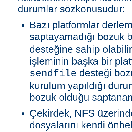
durumlar sözkonusudur:
Bazı platformlar derle
saptayamadığı bozuk b
desteğine sahip olabili
işleminin başka bir pla
desteği boz
sendfile
kurulum yapıldığı duru
bozuk olduğu saptanam
Çekirdek, NFS üzerinde
dosyalarını kendi önbe