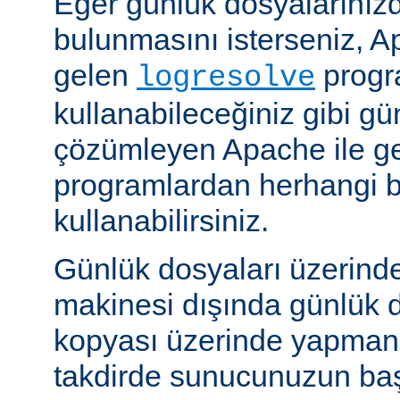
Eğer günlük dosyalarınızd
bulunmasını isterseniz, Ap
gelen
progr
logresolve
kullanabileceğiniz gibi gü
çözümleyen Apache ile g
programlardan herhangi bi
kullanabilirsiniz.
Günlük dosyaları üzerind
makinesi dışında günlük d
kopyası üzerinde yapmanız
takdirde sunucunuzun baş