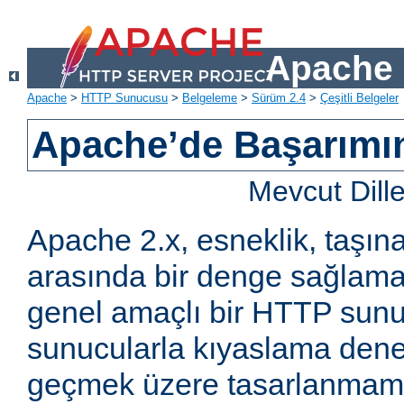
Apache 
Apache
>
HTTP Sunucusu
>
Belgeleme
>
Sürüm 2.4
>
Çeşitli Belgeler
Apache’de Başarımın 
Mevcut Dill
Apache 2.x, esneklik, taşına
arasında bir denge sağlama
genel amaçlı bir HTTP sun
sunucularla kıyaslama den
geçmek üzere tasarlanmam