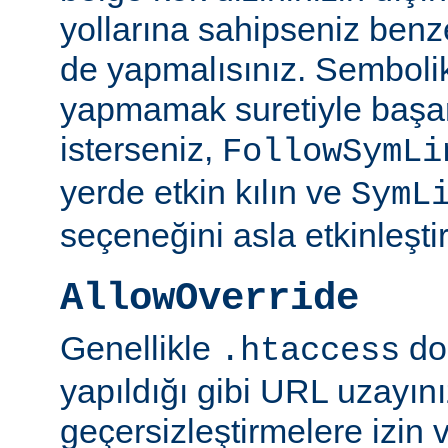
yollarına sahipseniz benze
de yapmalısınız. Semboli
yapmamak suretiyle başar
isterseniz,
FollowSymLi
yerde etkin kılın ve
SymL
seçeneğini asla etkinleşti
AllowOverride
Genellikle
do
.htaccess
yapıldığı gibi URL uzayın
geçersizleştirmelere izin