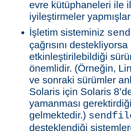
evre kütüphaneleri ile il
iyileştirmeler yapmışla
İşletim sisteminiz
send
çağrısını destekliyors
etkinleştirilebildiği sü
önemlidir. (Örneğin, Lin
ve sonraki sürümler an
Solaris için Solaris 8’
yamanması gerektirdiğ
gelmektedir.)
sendfil
desteklendiği sistemle