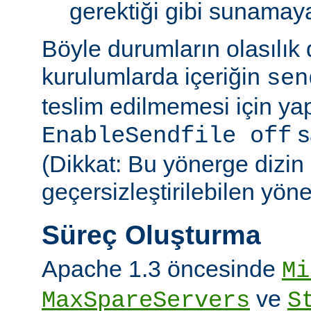
gerektiği gibi sunamayab
Böyle durumların olasılık
kurulumlarda içeriğin
sen
teslim edilmemesi için ya
sa
EnableSendfile off
(Dikkat: Bu yönerge dizin
geçersizleştirilebilen yön
Süreç Oluşturma
Apache 1.3 öncesinde
Mi
ve
MaxSpareServers
S