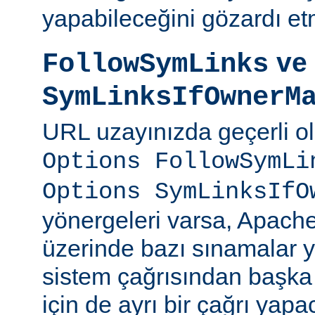
yapabileceğini gözardı et
ve
FollowSymLinks
SymLinksIfOwnerM
URL uzayınızda geçerli o
Options FollowSymLi
Options SymLinksIfO
yönergeleri varsa, Apach
üzerinde bazı sınamalar y
sistem çağrısından başka
için de ayrı bir çağrı yapac