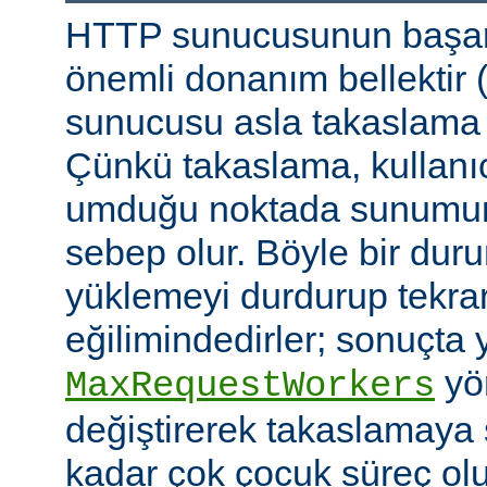
HTTP sunucusunun başarı
önemli donanım bellektir
sunucusu asla takaslama
Çünkü takaslama, kullanıc
umduğu noktada sunumu
sebep olur. Böyle bir duru
yüklemeyi durdurup tekra
eğilimindedirler; sonuçta 
yön
MaxRequestWorkers
değiştirerek takaslamaya
kadar çok çocuk süreç ol