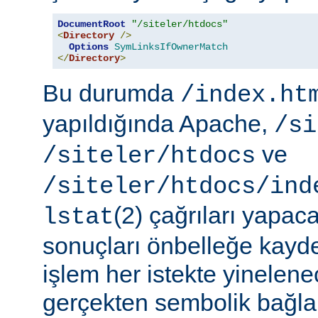
DocumentRoot
"/siteler/htdocs"
<
Directory
/>
Options
SymLinksIfOwnerMatch
</
Directory
>
Bu durumda
/index.ht
yapıldığında Apache,
/si
ve
/siteler/htdocs
/siteler/htdocs/ind
(2) çağrıları yapaca
lstat
sonuçları önbelleğe kayd
işlem her istekte yinelene
gerçekten sembolik bağlar