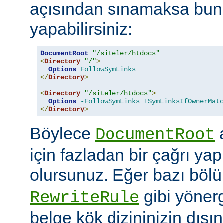
açısından sınamaksa bun
yapabilirsiniz:
DocumentRoot
"/siteler/htdocs"
<
Directory
"/"
>
Options
FollowSymLinks
</
Directory
>
<
Directory
"/siteler/htdocs"
>
Options
-FollowSymLinks
+SymLinksIfOwnerMat
</
Directory
>
Böylece
a
DocumentRoot
için fazladan bir çağrı ya
olursunuz. Eğer bazı böl
gibi yöner
RewriteRule
belge kök dizininizin dış