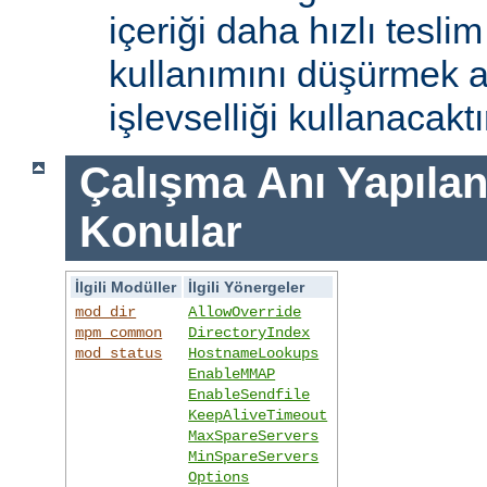
içeriği daha hızlı tesli
kullanımını düşürmek 
işlevselliği kullanacaktı
Çalışma Anı Yapıland
Konular
İlgili Modüller
İlgili Yönergeler
mod_dir
AllowOverride
mpm_common
DirectoryIndex
mod_status
HostnameLookups
EnableMMAP
EnableSendfile
KeepAliveTimeout
MaxSpareServers
MinSpareServers
Options