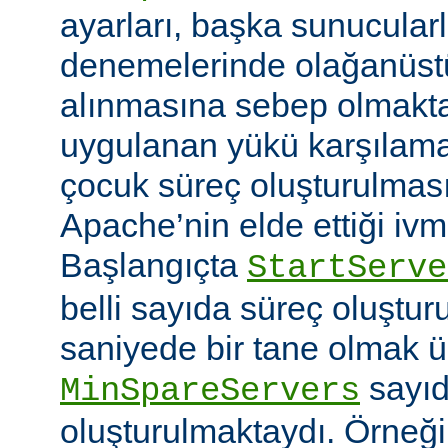
ayarları, başka sunucular
denemelerinde olağanüstü
alınmasına sebep olmaktay
uygulanan yükü karşılam
çocuk süreç oluşturulma
Apache’nin elde ettiği ivm
Başlangıçta
StartServe
belli sayıda süreç oluştur
saniyede bir tane olmak 
sayıd
MinSpareServers
oluşturulmaktaydı. Örneğ