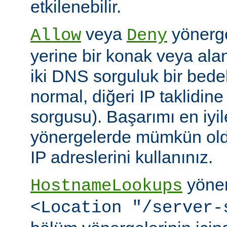
etkilenebilir.
veya
yönerge
Allow
Deny
yerine bir konak veya alan 
iki DNS sorguluk bir bedel
normal, diğeri IP taklidin
sorgusu). Başarımı en iyi
yönergelerde mümkün old
IP adreslerini kullanınız.
yöner
HostnameLookups
<Location "/server-