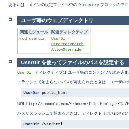
あるいは、メインの設定ファイル中の
ブロックの中に
Directory
ユーザ毎のウェブディレクトリ
関連モジュール
関連ディレクティブ
mod_userdir
UserDir
DirectoryMatch
AllowOverride
UserDir を使ってファイルのパスを設定する
ディレクティブは ユーザ毎のコンテンツが読み込ま
UserDir
スラッシュで始まらないパスが与えられたときは、ユーザのホ
UserDir
 public_html
URL
は パス
http://example.com/~rbowen/file.html
/
パスがスラッシュで始まるときは、ディレクトリパスはそのパ
UserDir
/
var
/
html