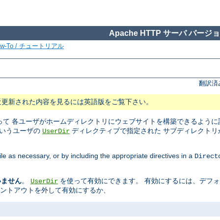
Apache HTTP サーバ バージョン
ow-To / チュートリアル
翻訳済
近更新された内容を見るには英語版をご覧下さい。
て 各ユーザがホームディレクトリにウェブサイトを構築できるように設
というユーザの
ディレクティブで指定された サブディレクトリ
UserDir
ile as necessary, or by including the appropriate directives in a
Direct
いません
。
を使って有効にできます。 有効にするには、デフ
UserDir
メントアウトを外して有効にするか、