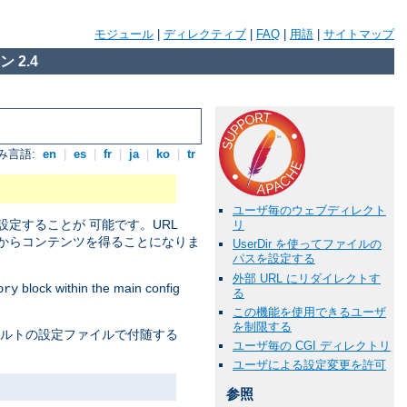
モジュール
|
ディレクティブ
|
FAQ
|
用語
|
サイトマップ
 2.4
み言語:
en
|
es
|
fr
|
ja
|
ko
|
tr
ユーザ毎のウェブディレクト
定することが 可能です。URL
リ
からコンテンツを得ることになりま
UserDir を使ってファイルの
パスを設定する
外部 URL にリダイレクトす
block within the main config
ory
る
この機能を使用できるユーザ
を制限する
ォルトの設定ファイルで付随する
ユーザ毎の CGI ディレクトリ
ユーザによる設定変更を許可
参照