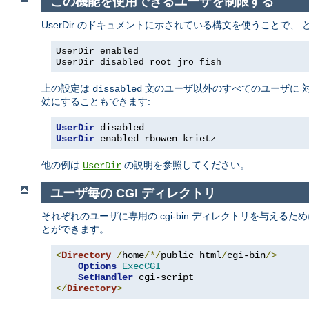
この機能を使用できるユーザを制限する
UserDir のドキュメントに示されている構文を使うことで
UserDir enabled
UserDir disabled root jro fish
上の設定は
文のユーザ以外のすべてのユーザに 対
dissabled
効にすることもできます:
UserDir
 disabled
UserDir
 enabled rbowen krietz
他の例は
の説明を参照してください。
UserDir
ユーザ毎の CGI ディレクトリ
それぞれのユーザに専用の cgi-bin ディレクトリを与えるた
とができます。
<
Directory
/
home
/*/
public_html
/
cgi-bin
/>
Options
ExecCGI
SetHandler
</
Directory
>