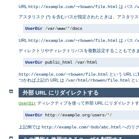
URL
は パス
http://example.com/~rbowen/file.html
/
アスタリスク (*) を含むパスが指定されたときは、アスタ
UserDir
/
var
/
www
/*/
docs
URL
は パス
http://example.com/~rbowen/file.html
/
ディレクトリやディレクトリパスを複数設定することもでき
UserDir
 public_html 
/
var
/
html
という URL 
http://example.com/~rbowen/file.html
つかれば上記の URL は
とい
/var/html/rbowen/file.html
外部 URL にリダイレクトする
ディレクティブを使って外部 URL にリダイレクト
UserDir
UserDir
 http
://
example
.
org
/
users
/*/
上記例では
へのリ
http://example.com/~bob/abc.html