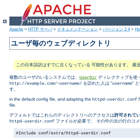
Apache
>
HTTP サーバ
>
ドキュメンテーション
>
バージョン 2.4
>
H
ユーザ毎のウェブディレクトリ
この日本語訳はすでに古くなっている 可能性があります。 最
複数のユーザのいるシステムでは、
ディレクティブを使っ
UserDir
を訪れた人は "
" 
http://example.com/~username/
username
す。
in the default config file, and adapting the
f
httpd-userdir.conf
file.
デフォルトではこれらのディレクトリへのアクセスは
許可されて
ファイルが必要で、 その中の次の行のコ
httpd-userdir.conf
#Include conf/extra/httpd-userdir.conf