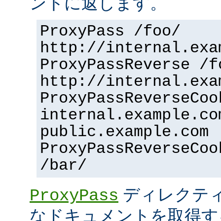
ントに返します。
ProxyPass /foo/
http://internal.exa
ProxyPassReverse /f
http://internal.exa
ProxyPassReverseCoo
internal.example.co
public.example.com
ProxyPassReverseCoo
/bar/
ディレクティ
ProxyPass
なドキュメントを取得す