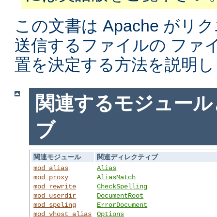
この文書は Apache がリ
送信するファイルの ファ
置を決定する方法を説明し
関連するモジュール
ブ
関連モジュール
関連ディレクティブ
mod_alias
Alias
mod_proxy
AliasMatch
mod_rewrite
CheckSpelling
mod_userdir
DocumentRoot
mod_speling
ErrorDocument
mod_vhost_alias
Options