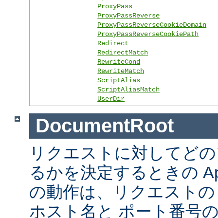
ProxyPass
ProxyPassReverse
ProxyPassReverseCookieDomain
ProxyPassReverseCookiePath
Redirect
RedirectMatch
RewriteCond
RewriteMatch
ScriptAlias
ScriptAliasMatch
UserDir
DocumentRoot
リクエストに対してどの
るかを決定するときの Ap
の動作は、リクエストの URL
ホスト名と ポート番号の