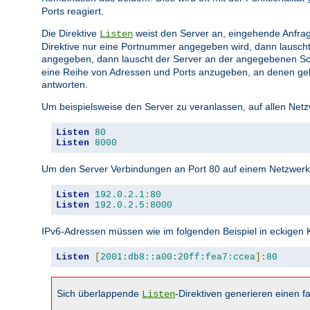
Ports reagiert.
Die Direktive
weist den Server an, eingehende Anfrag
Listen
Direktive nur eine Portnummer angegeben wird, dann lauscht
angegeben, dann lauscht der Server an der angegebenen Sc
eine Reihe von Adressen und Ports anzugeben, an denen gela
antworten.
Um beispielsweise den Server zu veranlassen, auf allen Netz
Listen
80
Listen
8000
Um den Server Verbindungen an Port 80 auf einem Netzwerkin
Listen
192.0
.
2.1
:
80
Listen
192.0
.
2.5
:
8000
IPv6-Adressen müssen wie im folgenden Beispiel in eckige
Listen
[
2001:db8::a00:20ff:fea7:ccea
]:
80
Sich überlappende
-Direktiven generieren einen fa
Listen