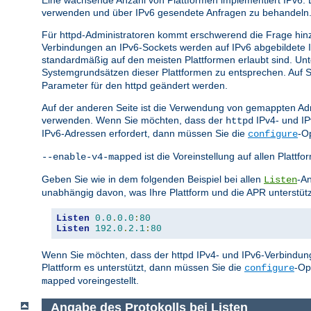
Eine wachsende Anzahl von Plattformen implementiert IPv6. 
verwenden und über IPv6 gesendete Anfragen zu behandeln
Für httpd-Administratoren kommt erschwerend die Frage hin
Verbindungen an IPv6-Sockets werden auf IPv6 abgebildete
standardmäßig auf den meisten Plattformen erlaubt sind. U
Systemgrundsätzen dieser Plattformen zu entsprechen. Auf Sy
Parameter für den httpd geändert werden.
Auf der anderen Seite ist die Verwendung von gemappten Adr
verwenden. Wenn Sie möchten, dass der
IPv4- und I
httpd
IPv6-Adressen erfordert, dann müssen Sie die
-O
configure
ist die Voreinstellung auf allen Plat
--enable-v4-mapped
Geben Sie wie in dem folgenden Beispiel bei allen
-An
Listen
unabhängig davon, was Ihre Plattform und die APR unterstüt
Listen
0.0
.
0.0
:
80
Listen
192.0
.
2.1
:
80
Wenn Sie möchten, dass der httpd IPv4- und IPv6-Verbindung
Plattform es unterstützt, dann müssen Sie die
-Op
configure
voreingestellt.
mapped
Angabe des Protokolls bei Listen