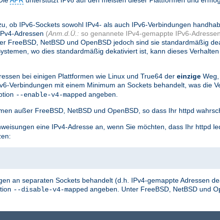
Die
APR
unterstützt IPv6 auf den meisten dieser Plattformen und ermög
.
zu, ob IPv6-Sockets sowohl IPv4- als auch IPv6-Verbindungen handha
 IPv4-Adressen
(
Anm.d.Ü.:
so genannete IPv4-gemappte IPv6-Adressen
nter FreeBSD, NetBSD und OpenBSD jedoch sind sie standardmäßig dea
stemen, wo dies standardmäßig dekativiert ist, kann dieses Verhalten
essen bei einigen Plattformen wie Linux und True64 der
einzige
Weg, 
Pv6-Verbindungen mit einem Minimum an Sockets behandelt, was die
ption
angeben.
--enable-v4-mapped
tformen außer FreeBSD, NetBSD und OpenBSD, so dass Ihr httpd wahrsch
weisungen eine IPv4-Adresse an, wenn Sie möchten, dass Ihr httpd le
zen:
en an separaten Sockets behandelt (d.h. IPv4-gemappte Adressen deak
tion
angeben. Unter FreeBSD, NetBSD und O
--disable-v4-mapped