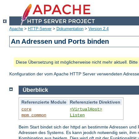
Apache
>
HTTP-Server
>
Dokumentation
>
Version 2.4
An Adressen und Ports binden
Diese Übersetzung ist möglicherweise nicht mehr aktuell. Bitt
Konfiguration der vom Apache HTTP Server verwendeten Adresse
Überblick
Referenzierte Module
Referenzierte Direktiven
core
<VirtualHost>
mpm_common
Listen
Beim Start bindet sich der httpd an bestimmte Adressen und 
Adressen des Systems. Es kann jeodch notwendig sein, ihm m
Kombination aus beidem. Dies wird oft mit der Funktionalität