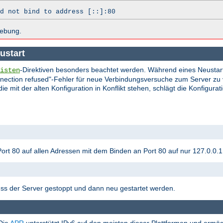
d not bind to address [::]:80
hebung.
ustart
-Direktiven besonders beachtet werden. Während eines Neustarts
isten
onnection refused"-Fehler für neue Verbindungsversuche zum Server 
 mit der alten Konfiguration in Konflikt stehen, schlägt die Konfigurat
rt 80 auf allen Adressen mit dem Binden an Port 80 auf nur 127.0.0.1 i
s der Server gestoppt und dann neu gestartet werden.