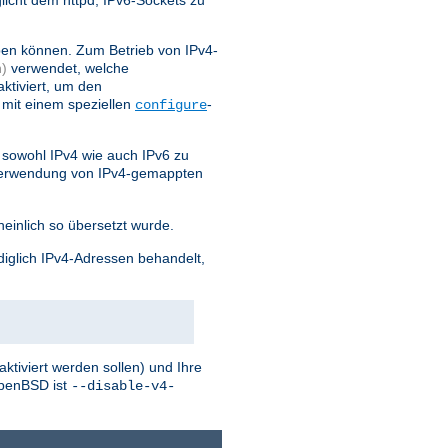
licht dem httpd, IPv6-Sockets zu
ben können. Zum Betrieb von IPv4-
)
verwendet, welche
ktiviert, um den
 mit einem speziellen
-
configure
sowohl IPv4 wie auch IPv6 zu
 Verwendung von IPv4-gemappten
einlich so übersetzt wurde.
diglich IPv4-Adressen behandelt,
tiviert werden sollen) und Ihre
penBSD ist
--disable-v4-