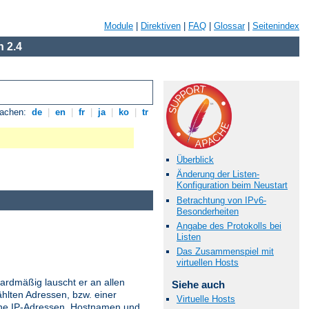
Module
|
Direktiven
|
FAQ
|
Glossar
|
Seitenindex
 2.4
rachen:
de
|
en
|
fr
|
ja
|
ko
|
tr
Überblick
Änderung der Listen-
Konfiguration beim Neustart
Betrachtung von IPv6-
Besonderheiten
Angabe des Protokolls bei
Listen
Das Zusammenspiel mit
virtuellen Hosts
ardmäßig lauscht er an allen
Siehe auch
hlten Adressen, bzw. einer
Virtuelle Hosts
ne IP-Adressen, Hostnamen und