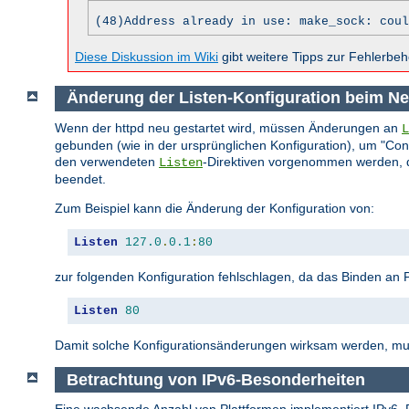
(48)Address already in use: make_sock: coul
Diese Diskussion im Wiki
gibt weitere Tipps zur Fehlerbe
Änderung der Listen-Konfiguration beim Ne
Wenn der httpd neu gestartet wird, müssen Änderungen an
L
gebunden (wie in der ursprünglichen Konfiguration), um "C
den verwendeten
-Direktiven vorgenommen werden, die
Listen
beendet.
Zum Beispiel kann die Änderung der Konfiguration von:
Listen
127.0
.
0.1
:
80
zur folgenden Konfiguration fehlschlagen, da das Binden an Po
Listen
80
Damit solche Konfigurationsänderungen wirksam werden, mus
Betrachtung von IPv6-Besonderheiten