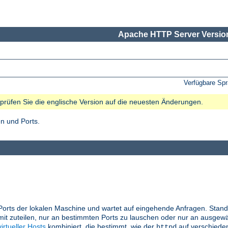
Apache HTTP Server Version
Verfügbare Sp
e prüfen Sie die englische Version auf die neuesten Änderungen.
n und Ports.
Ports der lokalen Maschine und wartet auf eingehende Anfragen. Stand
it zuteilen, nur an bestimmten Ports zu lauschen oder nur an ausgewä
virtueller Hosts
kombiniert, die bestimmt, wie der
auf verschiede
httpd