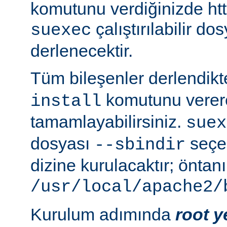
komutunu verdiğinizde http
çalıştırılabilir do
suexec
derlenecektir.
Tüm bileşenler derlendik
komutunu verer
install
tamamlayabilirsiniz.
suex
dosyası
seçen
--sbindir
dizine kurulacaktır; öntanı
/usr/local/apache2/
Kurulum adımında
root y