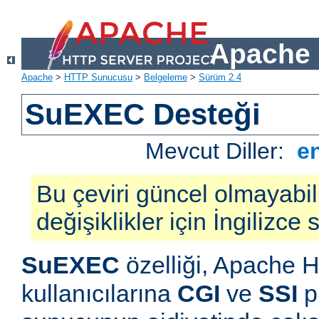
Apache 
Apache
>
HTTP Sunucusu
>
Belgeleme
>
Sürüm 2.4
SuEXEC Desteği
Mevcut Diller:
e
Bu çeviri güncel olmayabil
değişiklikler için İngilizce
SuEXEC
özelliği, Apache
kullanıcılarına
CGI
ve
SSI
p