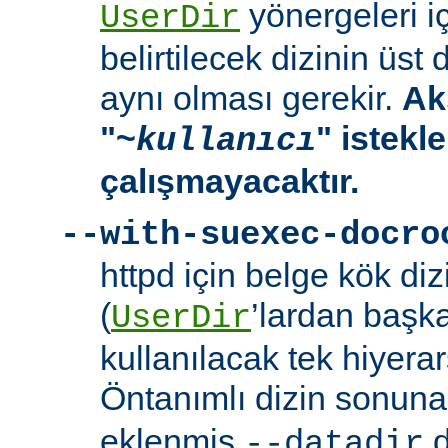
yönergeleri i
UserDir
belirtilecek dizinin üst
aynı olması gerekir.
Ak
"~
" istekl
kullanıcı
çalışmayacaktır.
--with-suexec-docro
httpd için belge kök dizi
(
’lardan başk
UserDir
kullanılacak tek hiyerarş
Öntanımlı dizin sonuna
eklenmiş
d
--datadir