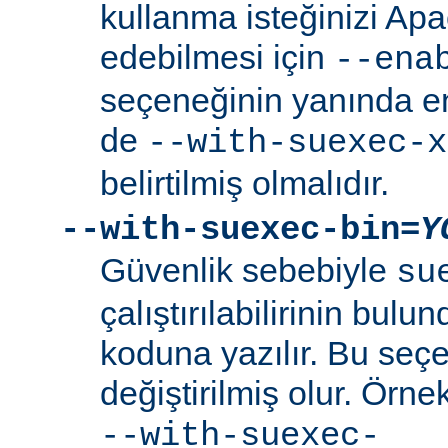
kullanma isteğinizi Ap
edebilmesi için
--ena
seçeneğinin yanında en
de
--with-suexec-x
belirtilmiş olmalıdır.
--with-suexec-bin=
Y
Güvenlik sebebiyle
su
çalıştırılabilirinin bul
koduna yazılır. Bu seçe
değiştirilmiş olur. Örne
--with-suexec-