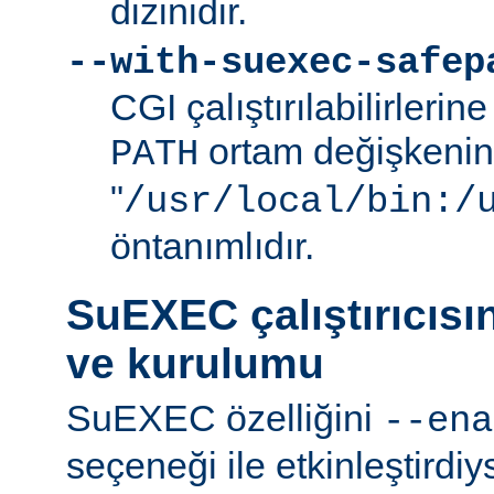
dizinidir.
--with-suexec-safep
CGI çalıştırılabilirlerin
ortam değişkenini
PATH
"
/usr/local/bin:/
öntanımlıdır.
SuEXEC çalıştırıcısı
ve kurulumu
SuEXEC özelliğini
--ena
seçeneği ile etkinleştirdi