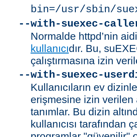
bin=/usr/sbin/sue
--with-suexec-calle
Normalde httpd’nin aidi
kullanıcı
dır. Bu, suEXEC
çalıştırmasına izin veril
--with-suexec-userd
Kullanıcıların ev dizin
erişmesine izin verilen a
tanımlar. Bu dizin alt
kullanıcısı tarafından ç
programlar "güvenilir" 