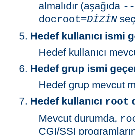
almalıdır (aşağıda
--
seç
docroot=
DİZİN
Hedef kullanıcı ismi g
Hedef kullanıcı mev
Hedef grup ismi geçer
Hedef grup mevcut 
Hedef kullanıcı
d
root
Mevcut durumda,
ro
CGI/SSI programlarını