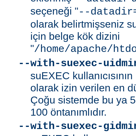
seçeneği "
--datadir
olarak belirtmişseniz s
için belge kök dizini
"
/home/apache/htd
--with-suexec-uidmi
suEXEC kullanıcısının k
olarak izin verilen en d
Çoğu sistemde bu ya 5
100 öntanımlıdır.
--with-suexec-gidmi