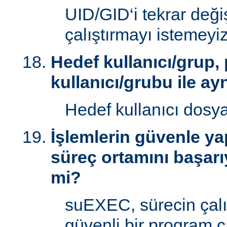
UID/GID‘i tekrar deği
çalıştırmayı istemeyiz
Hedef kullanıcı/grup,
kullanıcı/grubu ile ay
Hedef kullanıcı dosy
İşlemlerin güvenle yap
süreç ortamını başarı
mi?
suEXEC, sürecin çal
güvenli bir program ç