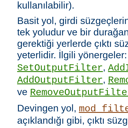
kullanılabilir).
Basit yol, girdi süzgeçler
tek yoludur ve bir durağan
gerektiği yerlerde çıktı sü
yeterlidir. İlgili yönergeler
,
SetOutputFilter
Add
,
AddOutputFilter
Rem
ve
RemoveOutputFilte
Devingen yol,
mod_filt
açıklandığı gibi, çıktı sü