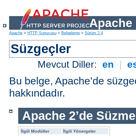
Apache 
Apache
>
HTTP Sunucusu
>
Belgeleme
>
Sürüm 2.4
Süzgeçler
Mevcut Diller:
en
|
e
Bu belge, Apache’de süzgeç
hakkındadır.
Apache 2’de Süzme 
İlgili Modüller
İlgili Yönergeler