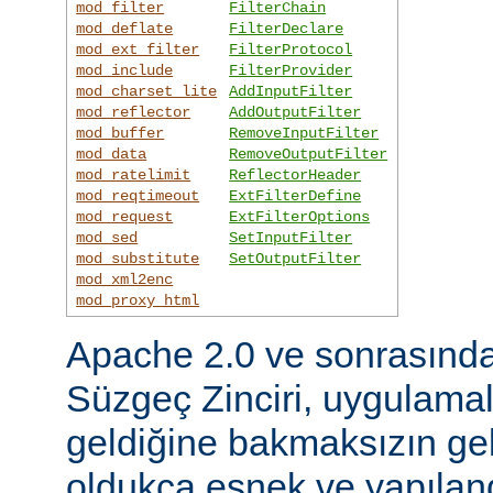
mod_filter
FilterChain
mod_deflate
FilterDeclare
mod_ext_filter
FilterProtocol
mod_include
FilterProvider
mod_charset_lite
AddInputFilter
mod_reflector
AddOutputFilter
mod_buffer
RemoveInputFilter
mod_data
RemoveOutputFilter
mod_ratelimit
ReflectorHeader
mod_reqtimeout
ExtFilterDefine
mod_request
ExtFilterOptions
mod_sed
SetInputFilter
mod_substitute
SetOutputFilter
mod_xml2enc
mod_proxy_html
Apache 2.0 ve sonrasınd
Süzgeç Zinciri, uygulama
geldiğine bakmaksızın gel
oldukça esnek ve yapılandı