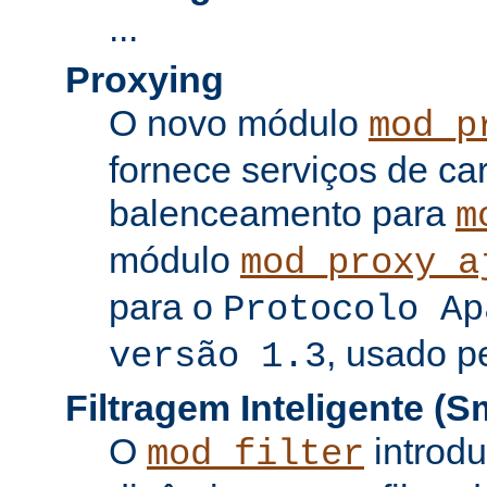
...
Proxying
O novo módulo
mod_p
fornece serviços de c
balenceamento para
m
módulo
mod_proxy_a
para o
Protocolo Ap
, usado p
versão 1.3
Filtragem Inteligente (Sm
O
introdu
mod_filter