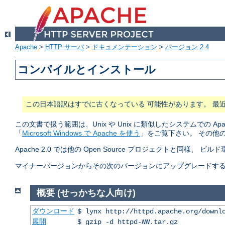
Apache
>
HTTP サーバ
>
ドキュメンテーション
>
バージョン 2.4
コンパイルとインストール
この日本語訳はすでに古くなっている 可能性があります。 最
この文書で扱う範囲は、Unix や Unix に類似したシステムでの A
「
Microsoft Windows で Apache を使う
」をご覧下さい。 その他
Apache 2.0 では他の Open Source プロジェクトと同様、 ビ
マイナーバージョンからその次のバージョンにアップグレードする (2.2.
概要 (せっかちな人向け)
ダウンロード
$ lynx http://httpd.apache.org/downl
展開
$ gzip -d httpd-
NN
.tar.gz