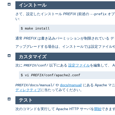
インストール
さて、設定したインストール
PREFIX
(前述の
オプ
--prefix
い:
$ make install
通常
PREFIX
は書き込みパーミッションが制限されている デ
アップグレードする場合は、インストールでは設定ファイルや
カスタマイズ
次に
以下にある
設定ファイル
を編集して、 A
PREFIX
/conf/
$ vi
PREFIX
/conf/apache2.conf
や
docs/manual/
にある Apache
PREFIX
/docs/manual/
ディレクティブ
に当たってみてください。
テスト
次のコマンドを実行して Apache HTTP サーバを
開始
できます