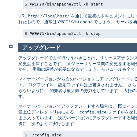
$
PREFIX
/bin/apache2ctl -k start
URL
を通して最初のドキュメントに対す
http://localhost/
れたもので、通常は
でしょう。 サーバを
PREFIX
/htdocs/
$
PREFIX
/bin/apache2ctl -k stop
アップグレード
アップグレードでまず行なうべきことは、リリースアナウン
変更点を探すことです。 メジャーリリース間の変更をする場合 (例え
から、 手動の調整が必要になるでしょう。モジュールも全て、
マイナーバージョンから次のバージョンにアップグレードする場合 (例
ト、 ログファイル、設定ファイルは上書きされません。 さ
らないように、 開発者は最大限の努力をしています。 大抵
す。
マイナーバージョンでアップグレードする場合は、 既にイン
最上位ディレクトリ内にある、
ファイルを探し
config.nice
まま入っています。 次のバージョンにアップグレードする場
後に、次のように実行します。
$ ./config.nice