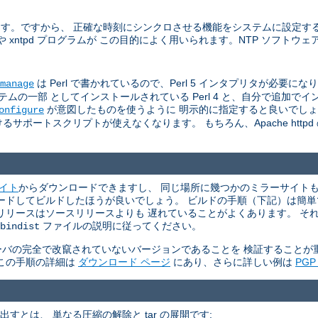
います。ですから、 正確な時刻にシンクロさせる機能をシステムに設定す
た ntpdate や xntpd プログラムが この目的によく用いられます。NTP ソフ
は Perl で書かれているので、Perl 5 インタプリタが必要になります 
manage
一部 としてインストールされている Perl 4 と、自分で追加でインスト
が意図したものを使うように 明示的に指定すると良いでし
onfigure
サポートスクリプトが使えなくなります。 もちろん、Apache http
サイト
からダウンロードできますし、 同じ場所に幾つかのミラーサイトもリ
ウンロードしてビルドしたほうが良いでしょう。 ビルドの手順（下記）は簡
リリースはソースリリースよりも 遅れていることがよくあります。 そ
ファイルの説明に従ってください。
bindist
P サーバの完全で改竄されていないバージョンであることを 検証すること
。 この手順の詳細は
ダウンロード ページ
にあり、さらに詳しい例は
PG
て取り出すとは、 単なる圧縮の解除と tar の展開です: