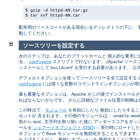
$ gzip -d httpd-
NN
.tar.gz
$ tar xvf httpd-
NN
.tar
配布用のソースコードがある現在いるディレクトリの下に、 
動してください。
ソースツリーを設定する
次のステップは、あなたのプラットホームと 個人的な要求に合
る、
スクリプトで行ないます。 (Apache ソ
configure
ンストールして
を実行する必要があります。 公
buildconf
デフォルトオプションを使ってソースツリーを全て設定する 
には様々な変数やコマンドラインオプションが用
configure
最も重要なオプションは、Apache がこの後でインストール
ればならないからです。 さらに詳細なファイル位置の制御は
この時点で、
モジュール
を有効にしたり 無効にしたりすることで
セットが 含まれます。その他のモジュールは
--enable-
mod
前から
文字列を取り除いた後に アンダースコアをダッ
mod_
ールを
シェアードオブジェクト (DSO)
-- 実行時にロードし
オプションで Base モジュールを無効化することもできま
を上げることなく、単純にオプションを 無視することに気を