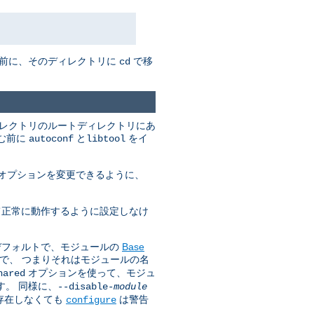
む前に、そのディレクトリに
で移
cd
ィレクトリのルートディレクトリにあ
進む前に
と
をイ
autoconf
libtool
オプションを変更できるように、
いて正常に動作するように設定しなけ
はデフォルトで、モジュールの
Base
で、 つまりそれはモジュールの名
オプションを使って、モジュ
hared
す。 同様に、
--disable-
module
が存在しなくても
は警告
configure