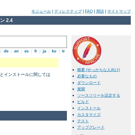
モジュール
|
ディレクティブ
|
FAQ
|
用語
|
サイトマップ
 2.4
:
de
|
en
|
es
|
fr
|
ja
|
ko
|
tr
概要 (せっかちな人向け)
パイルとインストールに関しては
必要なもの
ダウンロード
展開
ソースツリーを設定する
。
ビルド
インストール
カスタマイズ
テスト
アップグレード