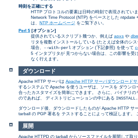
時刻を正確にする
HTTP プロトコルの要素は日時の時刻で表現されて
Network Time Protocol (NTP) をベースとし
は、
NTP ホームページ
をご覧下さい。
Perl 5
[オプション]
提供されているスクリプト幾つか、例えば
や
apxs
dbm
リタを複数インストールしている (たとえば全体のシステムの
場合、
オプション (下記参照) を使って
--with-perl
c
5 インタプリタが 見つからない場合は、この影響を受ける
なく行えます。
ダウンロード
Apache HTTP サーバは
Apache HTTP サーバダウンロード
するシステムで Apache を使うユーザは、ソースを ダ
合ったカスタマイズを簡単にできます。 さらに、バイナリの
のであれば、 ディストリビューションの中にある
INSSTALL.
ダウンロード後、ダウンロードしたものが Apache HTT
tarball の PGP 署名を テストすることによって検証します
展開
Apache HTTPD の tarball からソースファイルを展開し