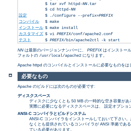
$ tar xvf httpd-
NN
.tar
$ cd httpd-
NN
設定
$ ./configure --prefix=
PREFIX
コンパイル
$ make
インストール
$ make install
カスタマイズ
$ vi
PREFIX
/conf/apache2.conf
テスト
$
PREFIX
/bin/apache2ctl -k start
NN
は最新のバージョンナンバーに、
PREFIX
はインストール
フォルトの
になります。
/usr/local/apache2
Apache httpd のコンパイルとインストールに必要な
必要なもの
Apache のビルドには次のものが必要です:
ディスクスペース
ディスクに少なくとも 50 MB の一時的な空き容量がある
実際に必要になるディスクスペースは、 設定オプショ
ANSI-C コンパイラとビルドシステム
ANSI-C コンパイラをインストールしておいて下さい
なくとも提供されているコンパイラが ANSI 準拠で
ている必要があります。