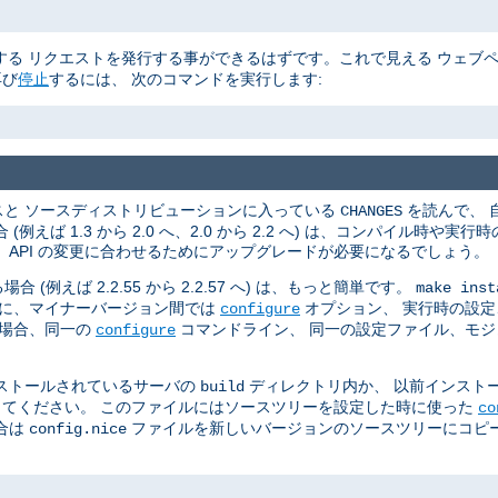
る リクエストを発行する事ができるはずです。これで見える ウェブ
再び
停止
するには、 次のコマンドを実行します:
スと ソースディストリビューションに入っている
を読んで、 
CHANGES
ば 1.3 から 2.0 へ、2.0 から 2.2 へ) は、コンパイル時や
API の変更に合わせるためにアップグレードが必要になるでしょう。
えば 2.2.55 から 2.2.57 へ) は、もっと簡単です。
make inst
らに、マイナーバージョン間では
オプション、 実行時の設定、
configure
の場合、同一の
コマンドライン、 同一の設定ファイル、モ
configure
ストールされているサーバの
ディレクトリ内か、 以前インスト
build
てください。 このファイルにはソースツリーを設定した時に使った
co
合は
ファイルを新しいバージョンのソースツリーにコピー
config.nice