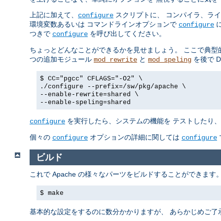
上記に加えて、
スクリプトに、 コンパイラ、ラ
configure
環境変数あるいは コマンドラインオプションで
に
configure
つきで
を呼び出してください。
configure
ちょっとどんなことができるかを見せましょう。 ここで典型
つの追加モジュール
と
を後で 
mod_rewrite
mod_speling
$ CC="pgcc" CFLAGS="-O2" \
./configure --prefix=/sw/pkg/apache \
--enable-rewrite=shared \
--enable-speling=shared
を実行したら、システムの機能を テストしたり、後
configure
個々の
オプションの詳細に関しては
configure
configure
ビルド
これで Apache の様々なパーツをビルドすることができま
$ make
基本的な設定をするのに数分かかりますが、 あらかじめご了