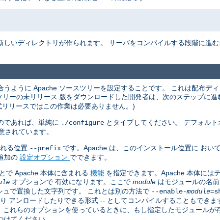
新しいディレクトリが作られます。 サーバをコンパイルする段階に進
うように Apache ソースツリーを設定することです。 これは配布デ
ースツリーの未リリース 版をダウンロードした開発者は、次のステップに
式リリースではこの作業は必要ありません。)
のであれば、単純に
とタイプしてください。 デフォルト
./configure
意されています。
される位置
です。Apache は、このインストール位置に お
--prefix
追加の
設定オプション
でできます。
 Apache 本体に含まれる
機能
を指定できます。Apache 本体に
オプションで 有効になります。ここで
module
はモジュールの名前
ule
シュで置換した文字列です。 これとは別の方法で
--enable-
module
=s
たり アンロードしたりできる形式 -- としてコンパイルすることもできま
す。 これらのオプションを使っているときに、もし指定したモジュール
つけてください。