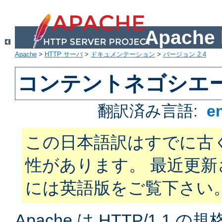
Apach
Apache
>
HTTP サーバ
>
ドキュメンテーション
>
バージョン 2.4
コンテントネゴシエ
翻訳済み言語:
e
この日本語訳はすでに古
性があります。 最近更
には英語版をご覧下さい
Apache は HTTP/1.1