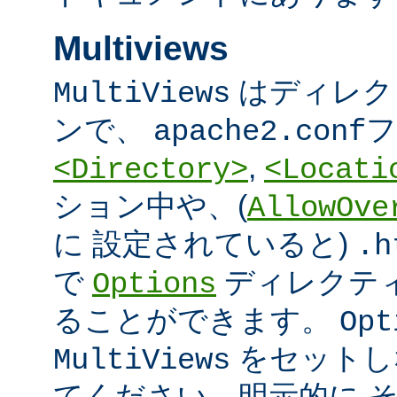
Multiviews
はディレク
MultiViews
ンで、
フ
apache2.conf
,
<Directory>
<Locati
ション中や、(
AllowOve
に 設定されていると)
.h
で
ディレクテ
Options
ることができます。
Opt
をセットし
MultiViews
てください。明示的に 