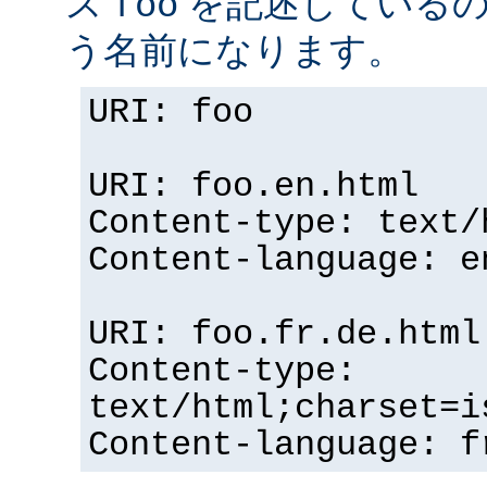
ス
を記述している
foo
う名前になります。
URI: foo
URI: foo.en.html
Content-type: text/
Content-language: e
URI: foo.fr.de.html
Content-type:
text/html;charset=i
Content-language: f